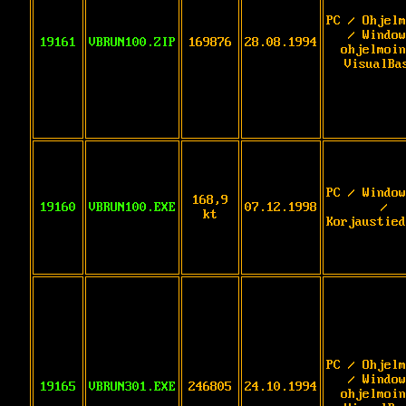
PC / Ohjelm
/ Window
19161
VBRUN100.ZIP
169876
28.08.1994
ohjelmoin
VisualBa
PC / Window
168,9
19160
VBRUN100.EXE
07.12.1998
/
kt
Korjaustied
PC / Ohjelm
/ Window
19165
VBRUN301.EXE
246805
24.10.1994
ohjelmoin