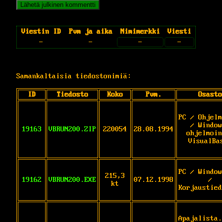
Viestin ID
Pvm ja aika
Nimimerkki
Viesti
-
-
-
-
Samankaltaisia tiedostonimiä:
ID
Tiedosto
Koko
Pvm.
Osasto
PC / Ohjelm
/ Window
19163
VBRUN200.ZIP
220054
28.08.1994
ohjelmoin
VisualBa
PC / Window
215,3
19162
VBRUN200.EXE
07.12.1998
/
kt
Korjaustied
Apajalista.