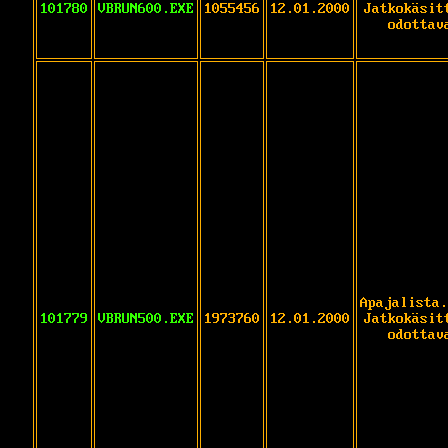
101780
VBRUN600.EXE
1055456
12.01.2000
Jatkokäsit
odottav
Apajalista.
101779
VBRUN500.EXE
1973760
12.01.2000
Jatkokäsit
odottav