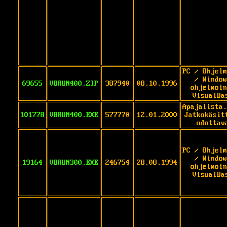
PC / Ohjelm
/ Window
69655
VBRUN400.ZIP
387940
08.10.1996
ohjelmoin
VisualBa
Apajalista.
101778
VBRUN400.EXE
577770
12.01.2000
Jatkokäsit
odottav
PC / Ohjelm
/ Window
19164
VBRUN300.EXE
246754
28.08.1994
ohjelmoin
VisualBa