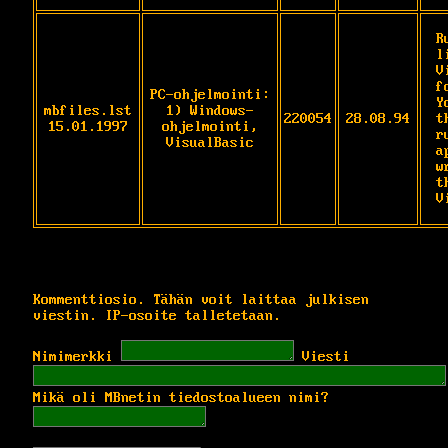
R
l
V
f
PC-ohjelmointi:
Y
mbfiles.lst
1) Windows-
220054
28.08.94
t
15.01.1997
ohjelmointi,
ru
VisualBasic
a
w
th
V
Kommenttiosio. Tähän voit laittaa julkisen
viestin. IP-osoite talletetaan.
Nimimerkki
Viesti
Mikä oli MBnetin tiedostoalueen nimi?