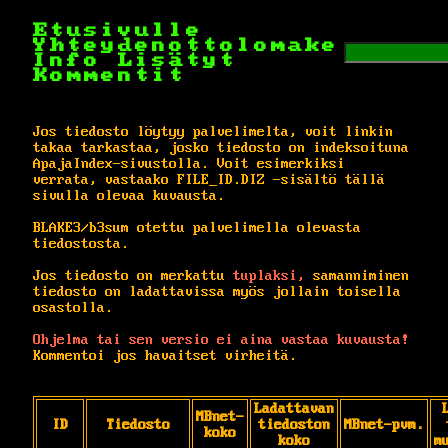
Etusivulle
Yhteydenottolomake
Info
Lisätyt
Kommentit
Jos tiedosto löytyy palvelimelta, voit linkin
takaa tarkastaa, josko tiedosto on indeksoituna
ApajaIndex-sivustolla. Voit esimerkiksi
verrata, vastaako FILE_ID.DIZ -sisältö tällä
sivulla olevaa kuvausta.
BLAKE3/b3sum otettu palvelimella olevasta
tiedostosta.
Jos tiedosto on merkattu
tuplaksi,
samanniminen
tiedosto on ladattavissa myös jollain toisella
osastolla.
Ohjelma tai sen versio ei aina vastaa kuvausta!
Kommentoi jos havaitset virheitä.
Ladattavan
MBnet-
ID
Tiedosto
tiedoston
MBnet-pvm.
koko
koko
m