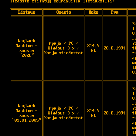
Tiedosto esiintyy seuraavilla listauksilla:
Listaus
Osasto
Koko
Pvm
R
l
V
f
Wayback
Apaja / PC /
Y
Machine -
214,9
Windows 3.x /
28.8.1994
t
kooste
kt
Korjaustiedostot
ru
"2026"
a
w
th
V
R
l
V
f
Wayback
Apaja / PC /
Y
Machine -
214,9
Windows 3.x /
28.8.1994
t
kooste
kt
Korjaustiedostot
ru
"09.01.2005"
a
w
th