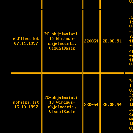
V
R
l
V
f
PC-ohjelmointi:
Y
mbfiles.lst
1) Windows-
220054
28.08.94
t
07.11.1997
ohjelmointi,
ru
VisualBasic
a
w
th
V
R
l
V
f
PC-ohjelmointi:
Y
mbfiles.lst
1) Windows-
220054
28.08.94
t
15.10.1997
ohjelmointi,
ru
VisualBasic
a
w
th
V