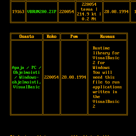
220054
tavua |
19163
VBRUN200.ZIP
220054
28.08.1994
214.9 kt |
0.2 Mt
Osasto
Koko
Pvm
Kuvaus
Runtime 
library for 
VisualBasic 
2 for 
Apaja / PC /
Windows

Ohjelmointi
You will 
/ Windows-
220054
28.08.1994
need this 
ohjelmointi,
file to run 
VisualBasic
applications

written in 
the 
VisualBasic 
2