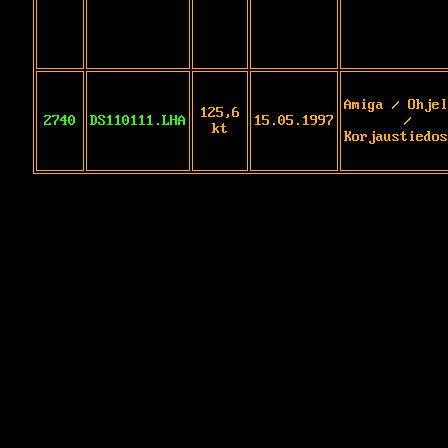
Amiga / Ohjel
125,6
2740
DS110111.LHA
15.05.1997
/
kt
Korjaustiedos