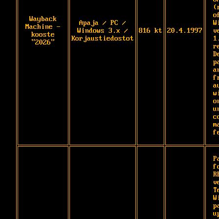
(
o
Wayback
Apaja / PC /
W
Machine -
Windows 3.x /
816 kt
20.4.1997
v
kooste
Korjaustiedostot
1
"2026"
r
D
p
a
f
a
w
on
u
c
m
f
P
fo
R
v
T
W
p
u