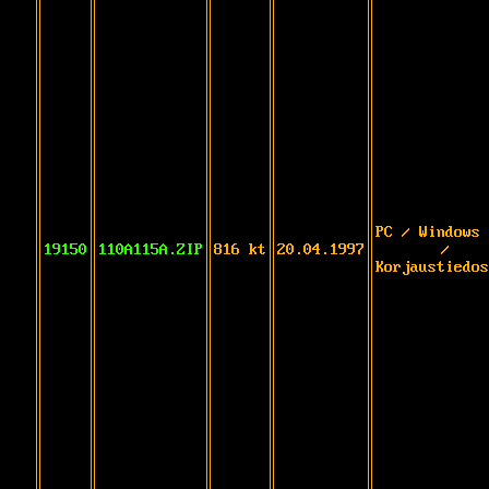
PC / Windows 
19150
110A115A.ZIP
816 kt
20.04.1997
/
Korjaustiedos