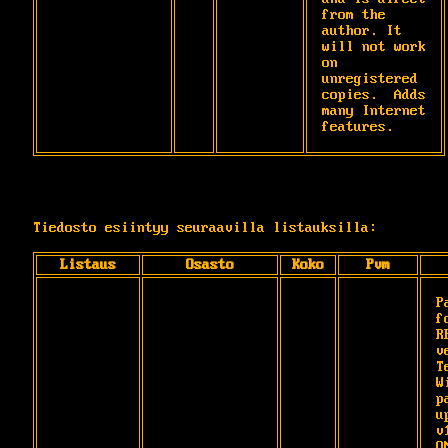
from the 
author. It 
will not work 
on 
unregistered 
copies.  Adds 
many Internet 
features.
Tiedosto esiintyy seuraavilla listauksilla:
Listaus
Osasto
Koko
Pvm
P
fo
R
v
T
W
p
u
v
O