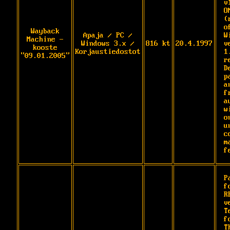
v
O
(
o
Wayback
Apaja / PC /
W
Machine -
Windows 3.x /
816 kt
20.4.1997
v
kooste
Korjaustiedostot
1
"09.01.2005"
r
D
p
a
f
a
w
on
u
c
m
f
P
fo
R
v
T
f
T