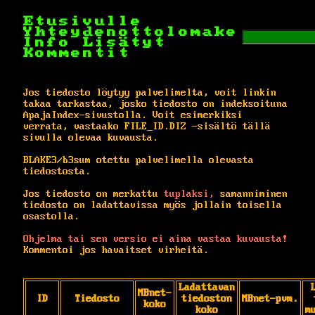
Etusivulle
Yhteydenottolomake
Info
Lisätyt
Kommentit
Jos tiedosto löytyy palvelimelta, voit linkin
takaa tarkastaa, josko tiedosto on indeksoituna
ApajaIndex-sivustolla. Voit esimerkiksi
verrata, vastaako FILE_ID.DIZ -sisältö tällä
sivulla olevaa kuvausta.
BLAKE3/b3sum otettu palvelimella olevasta
tiedostosta.
Jos tiedosto on merkattu
tuplaksi,
samanniminen
tiedosto on ladattavissa myös jollain toisella
osastolla.
Ohjelma tai sen versio ei aina vastaa kuvausta!
Kommentoi jos havaitset virheitä.
Ladattavan
MBnet-
ID
Tiedosto
tiedoston
MBnet-pvm.
koko
koko
m