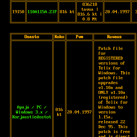
836218
tavua |
19150
110A115A.ZIP
816 kt
20.04.1997
816.6 kt |
0.8 Mt
Osasto
Koko
Pvm
Kuvaus
Patch file 
for 
REGISTERED 
versions of 
Telix for 
Windows. This 
patch file 
upgrades 
v1.10a and 
ONLY v1.10a 
(registered) 
of Telix for 
Apaja / PC /
Windows to 
816
Windows 3.x /
20.04.1997
version 
kt
Korjaustiedostot
1.15a, 
released 22 
Dec 95. This 
patch is free 
and is direct 