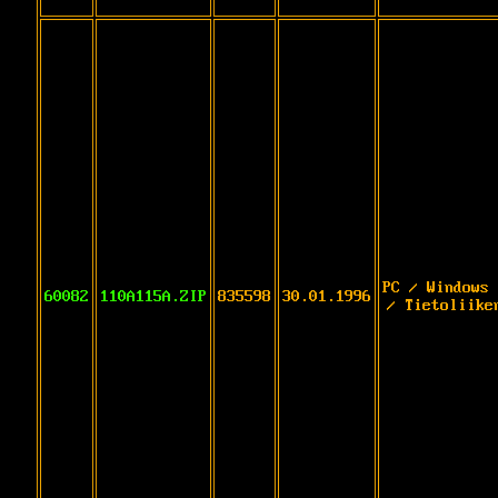
PC / Windows 
60082
110A115A.ZIP
835598
30.01.1996
/ Tietoliike