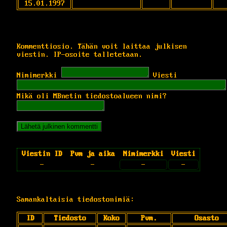
15.01.1997
Kommenttiosio. Tähän voit laittaa julkisen
viestin. IP-osoite talletetaan.
Nimimerkki
Viesti
Mikä oli MBnetin tiedostoalueen nimi?
Viestin ID
Pvm ja aika
Nimimerkki
Viesti
-
-
-
-
Samankaltaisia tiedostonimiä:
ID
Tiedosto
Koko
Pvm.
Osasto