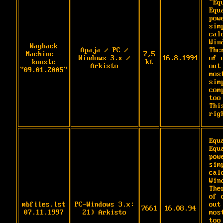
"Eq
Equ
pow
sim
cal
Wind
Wayback
Apaja / PC /
The
Machine -
7,5
Windows 3.x /
16.8.1994
of 
kooste
kt
Arkisto
out
"09.01.2005"
mos
sim
com
too 
Thi
rig
Equ
Equ
pow
sim
cal
Wind
The
of 
mbfiles.lst
PC-Windows 3.x:
out
7661
16.08.94
07.11.1997
21) Arkisto
mos
too 