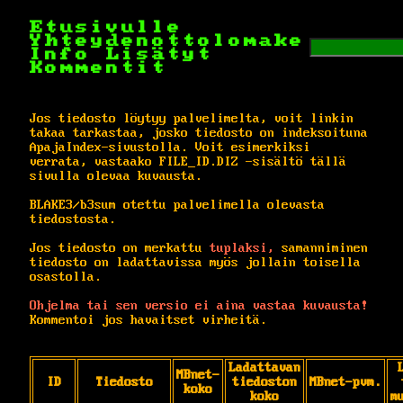
Etusivulle
Yhteydenottolomake
Info
Lisätyt
Kommentit
Jos tiedosto löytyy palvelimelta, voit linkin
takaa tarkastaa, josko tiedosto on indeksoituna
ApajaIndex-sivustolla. Voit esimerkiksi
verrata, vastaako FILE_ID.DIZ -sisältö tällä
sivulla olevaa kuvausta.
BLAKE3/b3sum otettu palvelimella olevasta
tiedostosta.
Jos tiedosto on merkattu
tuplaksi,
samanniminen
tiedosto on ladattavissa myös jollain toisella
osastolla.
Ohjelma tai sen versio ei aina vastaa kuvausta!
Kommentoi jos havaitset virheitä.
Ladattavan
MBnet-
ID
Tiedosto
tiedoston
MBnet-pvm.
koko
koko
m