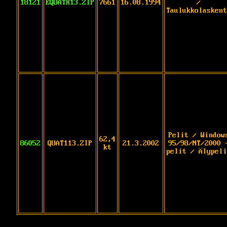
18121
EQUATR13.ZIP
7661
16.08.1994
/
Taulukkolaskent
Pelit / Window
62,4
86052
QUAT113.ZIP
21.3.2002
95/98/NT/2000 
kt
pelit / Älypeli