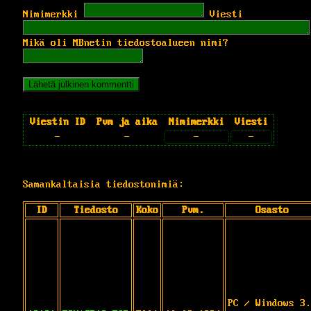
Nimimerkki
Viesti
Mikä oli MBnetin tiedostoalueen nimi?
Viestin ID
Pvm ja aika
Nimimerkki
Viesti
-
-
-
-
Samankaltaisia tiedostonimiä:
ID
Tiedosto
Koko
Pvm.
Osasto
PC / Windows 3.