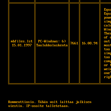
Equ
Equ
pow
sim
cal
Wind
The
of 
mbfiles.lst
PC-Windows: 6)
out
7661
16.08.94
15.01.1997
Taulukkolaskenta
mos
too 
sim
too 
com
or t
wei
one
rig
Kommenttiosio. Tähän voit laittaa julkisen
viestin. IP-osoite talletetaan.