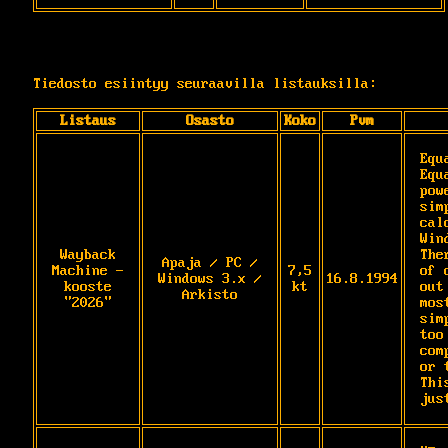
Tiedosto esiintyy seuraavilla listauksilla:
Listaus
Osasto
Koko
Pvm
Equ
Equ
pow
sim
cal
Wind
Wayback
The
Apaja / PC /
Machine -
7,5
of 
Windows 3.x /
16.8.1994
kooste
kt
out
Arkisto
"2026"
mos
sim
too 
com
or t
Thi
jus