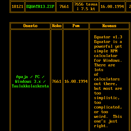
7656 tavua
18121
EQUATR13.ZIP
7661
16.08.1994
| 7.5 kt
Osasto
Koko
Pvm
Kuvaus
Equator v1.3

Equator is a 
powerful yet 
simple RPN

calculator 
for Windows.  
There are 
lots

of 
Apaja / PC /
calculators 
Windows 3.x /
7661
16.08.1994
out there, 
Taulukkolaskenta
but most are

too 
simplistic, 
too 
complicated, 
or too

weird.  This 
one's just 
right.