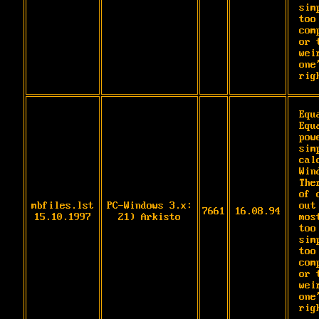
sim
too 
com
or t
wei
one
rig
Equ
Equ
pow
sim
cal
Wind
The
of 
mbfiles.lst
PC-Windows 3.x:
out
7661
16.08.94
15.10.1997
21) Arkisto
mos
too 
sim
too 
com
or t
wei
one
rig