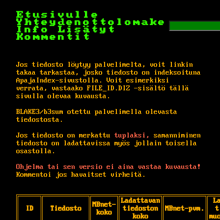
Etusivulle
Yhteydenottolomake
Info
Lisätyt
Kommentit
Jos tiedosto löytyy palvelimelta, voit linkin
takaa tarkastaa, josko tiedosto on indeksoituna
ApajaIndex-sivustolla. Voit esimerkiksi
verrata, vastaako FILE_ID.DIZ -sisältö tällä
sivulla olevaa kuvausta.
BLAKE3/b3sum otettu palvelimella olevasta
tiedostosta.
Jos tiedosto on merkattu
tuplaksi,
samanniminen
tiedosto on ladattavissa myös jollain toisella
osastolla.
Ohjelma tai sen versio ei aina vastaa kuvausta!
Kommentoi jos havaitset virheitä.
Ladattavan
L
MBnet-
ID
Tiedosto
tiedoston
MBnet-pvm.
t
koko
koko
mu