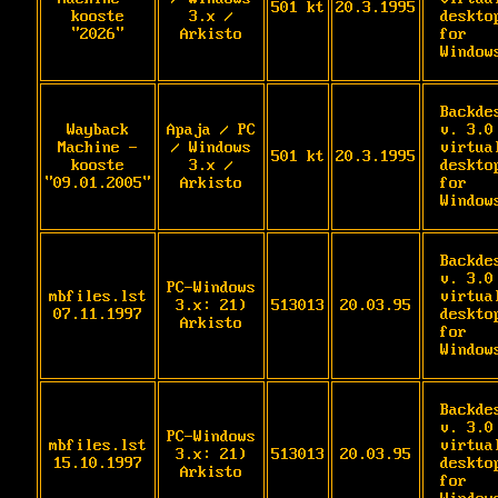
501 kt
20.3.1995
kooste
3.x /
desktop
"2026"
Arkisto
for 
Window
Backdes
Wayback
Apaja / PC
v. 3.0 
Machine -
/ Windows
virtual
501 kt
20.3.1995
kooste
3.x /
desktop
"09.01.2005"
Arkisto
for 
Window
Backdes
v. 3.0 
PC-Windows
mbfiles.lst
virtual
3.x: 21)
513013
20.03.95
07.11.1997
desktop
Arkisto
for 
Window
Backdes
v. 3.0 
PC-Windows
mbfiles.lst
virtual
3.x: 21)
513013
20.03.95
15.10.1997
desktop
Arkisto
for 