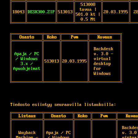
513008
tavua |
18043
DESK300.ZIP
513013
20.03.1995
2
501.0 kt |
0.5 Mt
Osasto
Koko
Pvm
Kuvaus
Backdesk 
Apaja / PC
v. 3.0 - 
/ Windows
virtual 
513013
20.03.1995
3.x /
desktop 
Apuohjelmat
for 
Windows
Tiedosto esiintyy seuraavilla listauksilla:
Listaus
Osasto
Koko
Pvm
Kuvau
Backdes
Wayback
Apaja / PC
v. 3.0 
Machine -
/ Windows
virtual