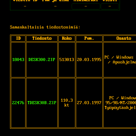
-
-
-
-
Samankaltaisia tiedostonimiä:
ID
Tiedosto
Koko
Pvm.
Osasto
PC / Windows 
18043
DESK300.ZIP
513013
20.03.1995
/ Apuohjelm
PC / Window
110,3
22476
TDESK30B.ZIP
27.03.1997
95/98/NT/200
kt
Työpöytäohjel