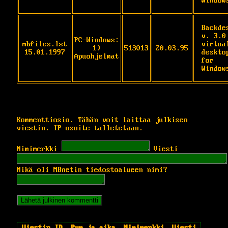
Window
Backdes
v. 3.0 
PC-Windows:
mbfiles.lst
virtual
1)
513013
20.03.95
15.01.1997
desktop
Apuohjelmat
for 
Window
Kommenttiosio. Tähän voit laittaa julkisen
viestin. IP-osoite talletetaan.
Nimimerkki
Viesti
Mikä oli MBnetin tiedostoalueen nimi?
Viestin ID
Pvm ja aika
Nimimerkki
Viesti