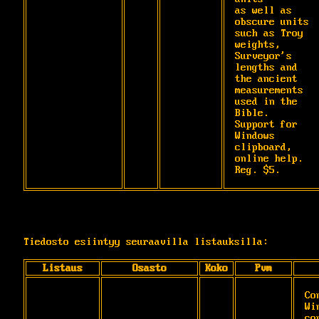
as well as 
obscure units 
such as Troy

weights, 
Surveyor's 
lengths and 
the ancient

measurements 
used in the 
Bible. 
Support for

Windows 
clipboard, 
online help. 
Reg. $5.
Tiedosto esiintyy seuraavilla listauksilla:
Listaus
Osasto
Koko
Pvm
Co
Wi
co