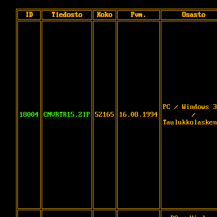
ID
Tiedosto
Koko
Pvm.
Osasto
PC / Windows 3
18004
CNVRTR15.ZIP
52165
16.08.1994
/
Taulukkolasken