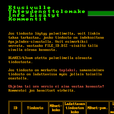
Etusivulle
Yhteydenottolomake
Info
Lisätyt
Kommentit
Jos tiedosto löytyy palvelimelta, voit linkin
takaa tarkastaa, josko tiedosto on indeksoituna
ApajaIndex-sivustolla. Voit esimerkiksi
verrata, vastaako FILE_ID.DIZ -sisältö tällä
sivulla olevaa kuvausta.
BLAKE3/b3sum otettu palvelimella olevasta
tiedostosta.
Jos tiedosto on merkattu
tuplaksi,
samanniminen
tiedosto on ladattavissa myös jollain toisella
osastolla.
Ohjelma tai sen versio ei aina vastaa kuvausta!
Kommentoi jos havaitset virheitä.
Ladattavan
MBnet-
ID
Tiedosto
tiedoston
MBnet-pvm.
koko
koko
m