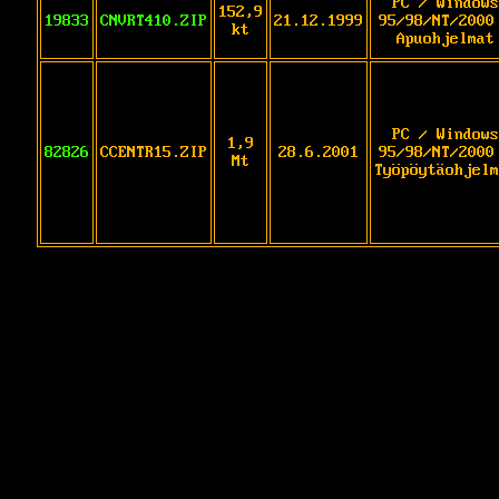
PC / Windows
152,9
19833
CNVRT410.ZIP
21.12.1999
95/98/NT/2000
kt
Apuohjelmat
PC / Windows
1,9
82826
CCENTR15.ZIP
28.6.2001
95/98/NT/2000
Mt
Työpöytäohjelm