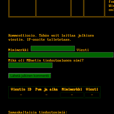
for
Wi
on
Kommenttiosio. Tähän voit laittaa julkisen
viestin. IP-osoite talletetaan.
Nimimerkki
Viesti
Mikä oli MBnetin tiedostoalueen nimi?
Viestin ID
Pvm ja aika
Nimimerkki
Viesti
-
-
-
-
Samankaltaisia tiedostonimiä: