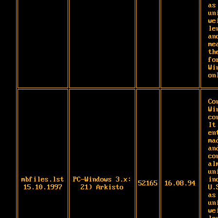
as
un
we
le
an
me
th
for
Wi
on
Co
Wi
co
It
en
ma
and
co
al
un
mbfiles.lst
PC-Windows 3.x:
in
52165
16.08.94
15.10.1997
21) Arkisto
U.
as
un
we