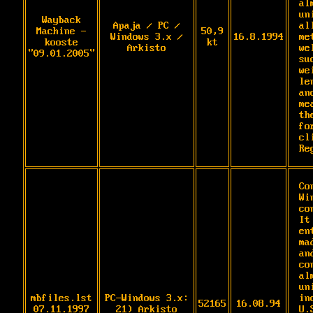
al
un
Wayback
Apaja / PC /
al
Machine -
50,9
Windows 3.x /
16.8.1994
me
kooste
kt
Arkisto
we
"09.01.2005"
such
we
le
anc
me
th
fo
cl
Re
Co
Wi
co
It
en
ma
and
co
al
un
mbfiles.lst
PC-Windows 3.x:
in
52165
16.08.94
07.11.1997
21) Arkisto
U.