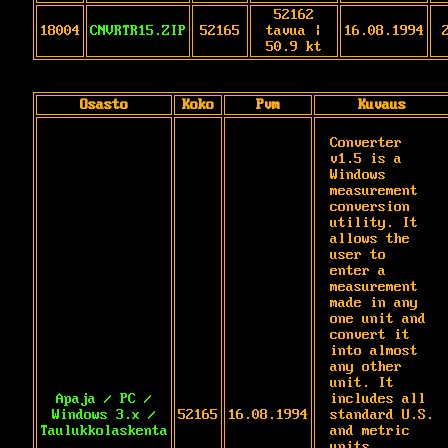
52162
18004
CNVRTR15.ZIP
52165
tavua |
16.08.1994
50.9 kt
Osasto
Koko
Pvm
Kuvaus
Converter 
v1.5 is a 
Windows 
measurement

conversion 
utility. It 
allows the 
user to

enter a 
measurement 
made in any 
one unit and

convert it 
into almost 
any other 
unit. It

Apaja / PC /
includes all 
Windows 3.x /
52165
16.08.1994
standard U.S. 
Taulukkolaskenta
and metric 
units
