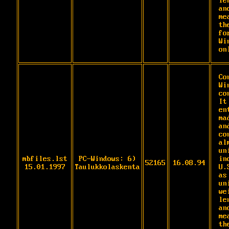
le
an
me
th
for
Wi
on
Co
Wi
co
It
en
ma
and
co
al
un
mbfiles.lst
PC-Windows: 6)
in
52165
16.08.94
15.01.1997
Taulukkolaskenta
U.
as
un
we
le
an
me
th