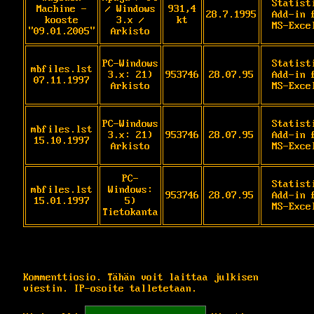
Statisti
Machine -
/ Windows
931,4
28.7.1995
Add-in f
kooste
3.x /
kt
MS-Exce
"09.01.2005"
Arkisto
PC-Windows
Statisti
mbfiles.lst
3.x: 21)
953746
28.07.95
Add-in f
07.11.1997
Arkisto
MS-Exce
PC-Windows
Statisti
mbfiles.lst
3.x: 21)
953746
28.07.95
Add-in f
15.10.1997
Arkisto
MS-Exce
PC-
Statisti
mbfiles.lst
Windows:
953746
28.07.95
Add-in f
15.01.1997
5)
MS-Exce
Tietokanta
Kommenttiosio. Tähän voit laittaa julkisen
viestin. IP-osoite talletetaan.