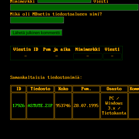
Nimimerkki
Viesti
Mikä oli MBnetin tiedostoalueen nimi?
Viestin ID
Pvm ja aika
Nimimerkki
Viesti
-
-
-
-
Samankaltaisia tiedostonimiä:
ID
Tiedosto
Koko
Pvm.
Osasto
Kom
PC /
Windows
17926
ASTUTE.ZIP
953746
28.07.1995
3.x /
Tietokanta