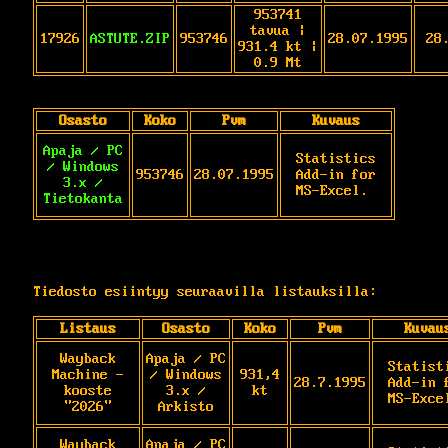
953741
tavua |
17926
ASTUTE.ZIP
953746
28.07.1995
28
931.4 kt |
0.9 Mt
Osasto
Koko
Pvm
Kuvaus
Apaja / PC
Statistics 
/ Windows
953746
28.07.1995
Add-in for 
3.x /
MS-Excel.
Tietokanta
Tiedosto esiintyy seuraavilla listauksilla:
Listaus
Osasto
Koko
Pvm
Kuvau
Wayback
Apaja / PC
Statisti
Machine -
/ Windows
931,4
28.7.1995
Add-in f
kooste
3.x /
kt
MS-Exce
"2026"
Arkisto
Wayback
Apaja / PC