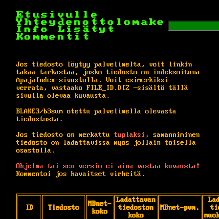
Etusivulle
Yhteydenottolomake
Info
Lisätyt
Kommentit
Jos tiedosto löytyy palvelimelta, voit linkin
takaa tarkastaa, josko tiedosto on indeksoituna
ApajaIndex-sivustolla. Voit esimerkiksi
verrata, vastaako FILE_ID.DIZ -sisältö tällä
sivulla olevaa kuvausta.
BLAKE3/b3sum otettu palvelimella olevasta
tiedostosta.
Jos tiedosto on merkattu
tuplaksi,
samanniminen
tiedosto on ladattavissa myös jollain toisella
osastolla.
Ohjelma tai sen versio ei aina vastaa kuvausta!
Kommentoi jos havaitset virheitä.
Ladattavan
La
MBnet-
ID
Tiedosto
tiedoston
MBnet-pvm.
ti
koko
koko
muo