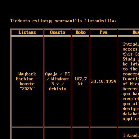
Tiedosto esiintyy seuraavilla listauksilla:
Listaus
Osasto
Koko
Pvm
Ku
Introd
Access 
this S
Study 
be intr
to the 
Wayback
Apaja / PC
concept
Machine -
/ Windows
107,7
functio
28.10.1994
kooste
3.x /
kt
of Micr
"2026"
Arkisto
Access.
you hav
complet
you wil
designe
databas
applic
Introd