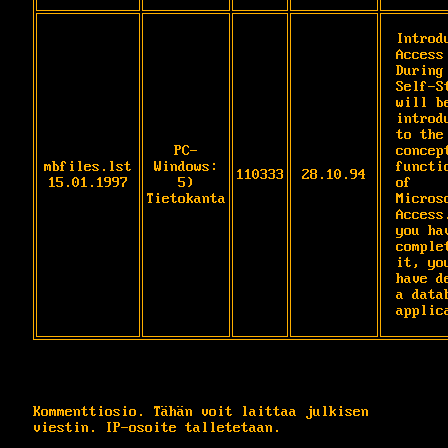
Introd
Access

During 
Self-S
will be
introdu
to the 
PC-
concept
mbfiles.lst
Windows:
functio
110333
28.10.94
15.01.1997
5)
of

Tietokanta
Microso
Access.
you hav
complet
it, you
have de
a datab
applic
Kommenttiosio. Tähän voit laittaa julkisen
viestin. IP-osoite talletetaan.