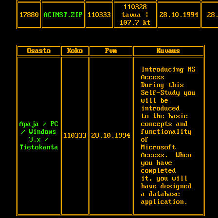
110328
17880
ACINST.ZIP
110333
tavua |
28.10.1994
28
107.7 kt
Osasto
Koko
Pvm
Kuvaus
Introducing MS 
Access

During this 
Self-Study you 
will be 
introduced

to the basic 
Apaja / PC
concepts and 
/ Windows
functionality 
110333
28.10.1994
3.x /
of

Tietokanta
Microsoft 
Access.  When 
you have 
completed

it, you will 
have designed 
a database

application.