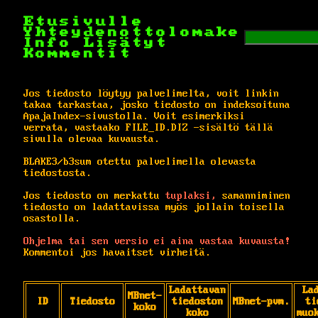
Etusivulle
Yhteydenottolomake
Info
Lisätyt
Kommentit
Jos tiedosto löytyy palvelimelta, voit linkin
takaa tarkastaa, josko tiedosto on indeksoituna
ApajaIndex-sivustolla. Voit esimerkiksi
verrata, vastaako FILE_ID.DIZ -sisältö tällä
sivulla olevaa kuvausta.
BLAKE3/b3sum otettu palvelimella olevasta
tiedostosta.
Jos tiedosto on merkattu
tuplaksi,
samanniminen
tiedosto on ladattavissa myös jollain toisella
osastolla.
Ohjelma tai sen versio ei aina vastaa kuvausta!
Kommentoi jos havaitset virheitä.
Ladattavan
La
MBnet-
ID
Tiedosto
tiedoston
MBnet-pvm.
ti
koko
koko
muo