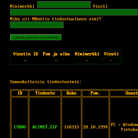
Nimimerkki
Viesti
Mikä oli MBnetin tiedostoalueen nimi?
Viestin ID
Pvm ja aika
Nimimerkki
Viesti
-
-
-
-
Samankaltaisia tiedostonimiä:
ID
Tiedosto
Koko
Pvm.
Osast
PC / Window
17880
ACINST.ZIP
110333
28.10.1994
Tietoka