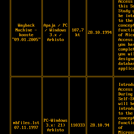
Access 
this S
Study 
be intr
to the 
Wayback
Apaja / PC
concept
Machine -
/ Windows
107,7
functio
28.10.1994
kooste
3.x /
kt
of Micr
"09.01.2005"
Arkisto
Access.
you hav
complet
you wil
designe
databas
applic
Introd
Access

During 
Self-S
will be
introdu
to the 
concept
PC-Windows
mbfiles.lst
functio
3.x: 21)
110333
28.10.94
07.11.1997
of

Arkisto
Microso