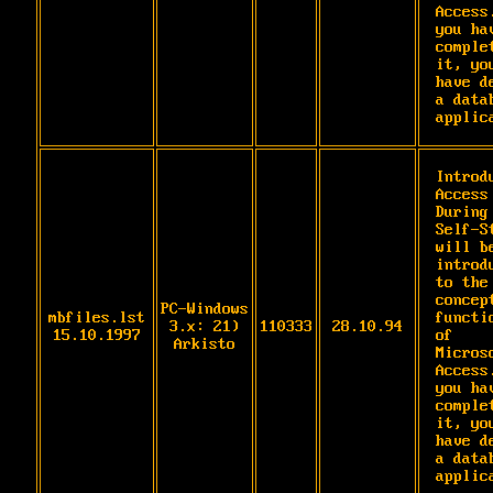
Access.
you hav
complet
it, you
have de
a datab
applic
Introd
Access

During 
Self-S
will be
introdu
to the 
concept
PC-Windows
mbfiles.lst
functio
3.x: 21)
110333
28.10.94
15.10.1997
of

Arkisto
Microso
Access.
you hav
complet
it, you
have de
a datab
applic