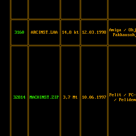
Amiga / Ohj
3160
ARCINST.LHA
14,8 kt
12.03.1998
Pakkausoh
Pelit / PC-
32814
MACHINST.ZIP
3,7 Mt
10.06.1997
/ Pelidem