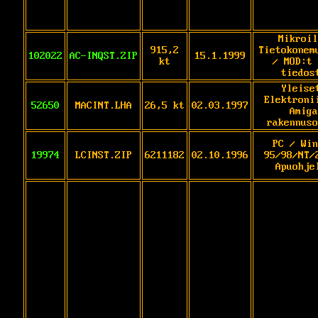
Mikroil
915,2
Tietokonem
102022
AC-INQST.ZIP
15.1.1999
kt
/ MOD:t 
tiedos
Yleise
Elektroni
52650
MACINT.LHA
26,5 kt
02.03.1997
Amiga
rakennuso
PC / Win
19974
LCINST.ZIP
6211182
02.10.1996
95/98/NT/
Apuohje