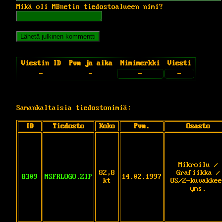
Mikä oli MBnetin tiedostoalueen nimi?
Viestin ID
Pvm ja aika
Nimimerkki
Viesti
-
-
-
-
Samankaltaisia tiedostonimiä:
ID
Tiedosto
Koko
Pvm.
Osasto
Mikroilu /
82,8
Grafiikka /
8309
MSFRLOGO.ZIP
14.02.1997
kt
OS/2-kuvakkee
yms.