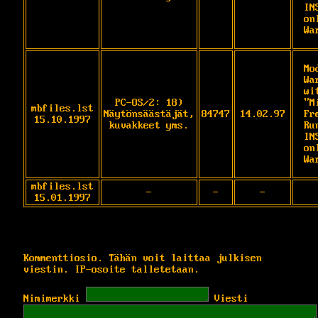
IN
on
Wa
Mo
Wa
wi
PC-OS/2: 18)
"M
mbfiles.lst
Näytönsäästäjät,
84747
14.02.97
Fr
15.10.1997
kuvakkeet yms.
Run
IN
on
Wa
mbfiles.lst
-
-
-
15.01.1997
Kommenttiosio. Tähän voit laittaa julkisen
viestin. IP-osoite talletetaan.
Nimimerkki
Viesti