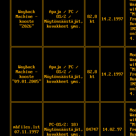
Wa
wi
Wayback
Apaja / PC /
"M
Machine -
OS/2 /
82,8
14.2.1997
Fr
kooste
Näytönsäästäjät,
kt
Run
"2026"
kuvakkeet yms.
IN
on
4.
Mo
Wa
wi
Wayback
Apaja / PC /
"M
Machine -
OS/2 /
82,8
14.2.1997
Fr
kooste
Näytönsäästäjät,
kt
Run
"09.01.2005"
kuvakkeet yms.
IN
on
4.
Mo
Wa
wi
PC-OS/2: 18)
"M
mbfiles.lst
Näytönsäästäjät,
84747
14.02.97
Fr
07.11.1997
kuvakkeet yms.
Run