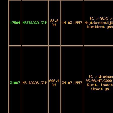
PC / OS/2 /
82,8
17504
MSFRLOGO.ZIP
14.02.1997
Näytönsäästäjä
kt
kuvakkeet yms
PC / Windows
606,4
95/98/NT/2000
21067
MS-LOGOS.ZIP
24.07.1997
kt
Kuvat, fontit
ikonit ym.