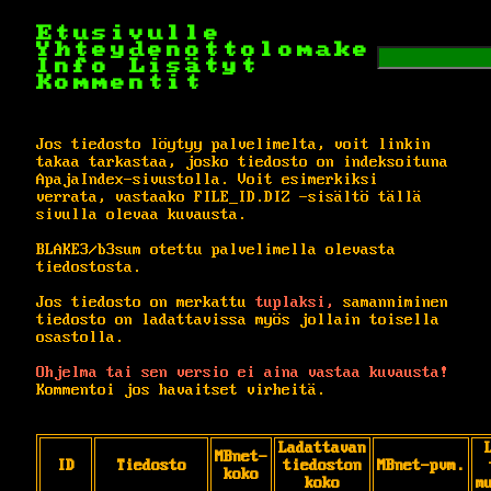
Etusivulle
Yhteydenottolomake
Info
Lisätyt
Kommentit
Jos tiedosto löytyy palvelimelta, voit linkin
takaa tarkastaa, josko tiedosto on indeksoituna
ApajaIndex-sivustolla. Voit esimerkiksi
verrata, vastaako FILE_ID.DIZ -sisältö tällä
sivulla olevaa kuvausta.
BLAKE3/b3sum otettu palvelimella olevasta
tiedostosta.
Jos tiedosto on merkattu
tuplaksi,
samanniminen
tiedosto on ladattavissa myös jollain toisella
osastolla.
Ohjelma tai sen versio ei aina vastaa kuvausta!
Kommentoi jos havaitset virheitä.
Ladattavan
MBnet-
ID
Tiedosto
tiedoston
MBnet-pvm.
koko
koko
m