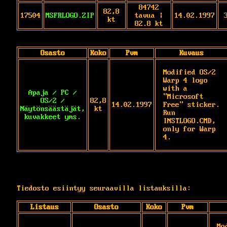
84742
82,8
17504
MSFRLOGO.ZIP
tavua |
14.02.1997
kt
82.8 kt
Osasto
Koko
Pvm
Kuvaus
Modified OS/2 
Warp 4 logo 
with a 
Apaja / PC /
"Microsoft 
OS/2 /
82,8
14.02.1997
Free" sticker. 
Näytönsäästäjät,
kt
Run 
kuvakkeet yms.
INSTLOGO.CMD, 
only for Warp 
4.
Tiedosto esiintyy seuraavilla listauksilla:
Listaus
Osasto
Koko
Pvm
Mo