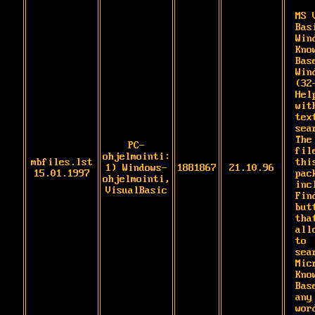
MS 
Bas
Wind
Kno
Base
Win
(32
Hel
wit
text
sear
The
PC-
fil
ohjelmointi:
mbfiles.lst
this
1) Windows-
1881867
21.10.96
15.01.1997
pack
ohjelmointi,
inc
VisualBasic
Find
butt
that
all
to

sea
Mic
Kno
Bas
any

wor