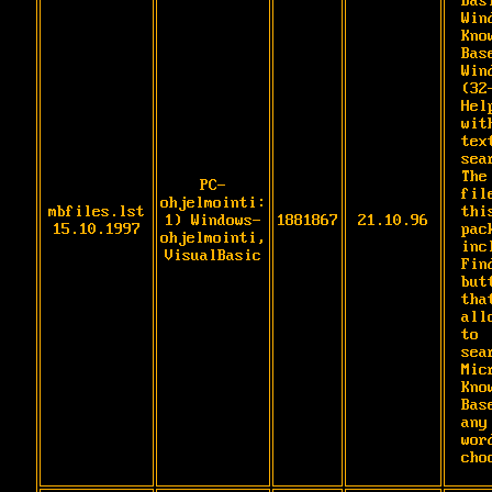
Bas
Wind
Kno
Base
Win
(32
Hel
wit
text
sear
The
PC-
fil
ohjelmointi:
mbfiles.lst
this
1) Windows-
1881867
21.10.96
15.10.1997
pack
ohjelmointi,
inc
VisualBasic
Find
butt
that
all
to

sea
Mic
Kno
Bas
any

wor
cho