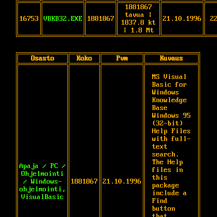
1881867
tavua |
16753
VBKB32.EXE
1881867
21.10.1996
2
1837.8 kt
| 1.8 Mt
Osasto
Koko
Pvm
Kuvaus
MS Visual 
Basic for 
Windows 
Knowledge 
Base

Windows 95 
(32-bit) 
Help Files 
with full-

text 
search. 
The Help 
Apaja / PC /
files in 
Ohjelmointi
this 
/ Windows-
1881867
21.10.1996
package

ohjelmointi,
include a 
VisualBasic
Find 
button 
that 