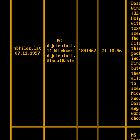
Base
Win
(32
Hel
wit
text
sear
The
PC-
fil
ohjelmointi:
mbfiles.lst
this
1) Windows-
1881867
21.10.96
07.11.1997
pack
ohjelmointi,
inc
VisualBasic
Find
butt
that
all
to

sea
Mic
Kno
Bas
any

wor
cho
MS 