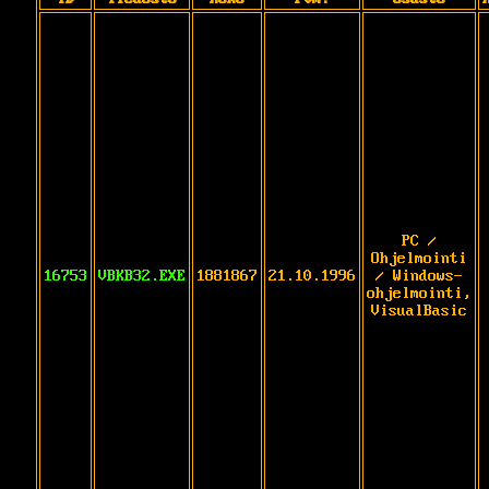
PC /
Ohjelmointi
16753
VBKB32.EXE
1881867
21.10.1996
/ Windows-
ohjelmointi,
VisualBasic