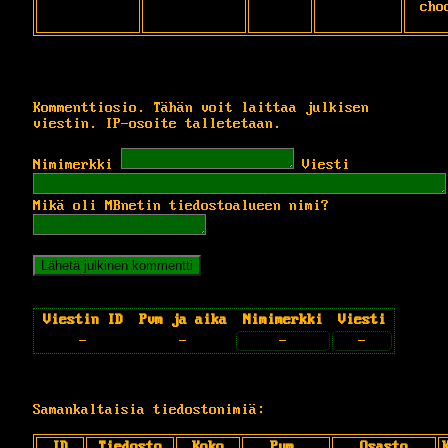
cho
Kommenttiosio. Tähän voit laittaa julkisen
viestin. IP-osoite talletetaan.
Nimimerkki
Viesti
Mikä oli MBnetin tiedostoalueen nimi?
Viestin ID
Pvm ja aika
Nimimerkki
Viesti
-
-
-
-
Samankaltaisia tiedostonimiä:
ID
Tiedosto
Koko
Pvm.
Osasto