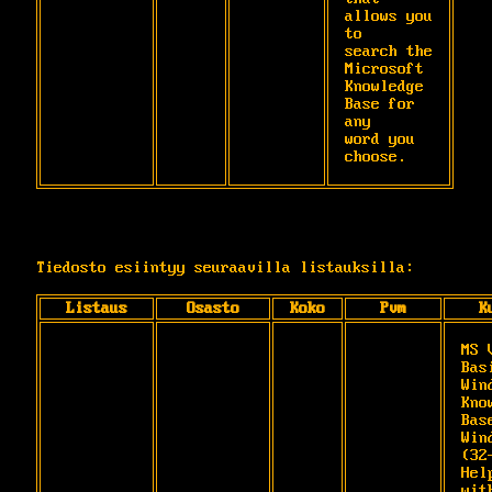
allows you 
to

search the 
Microsoft 
Knowledge 
Base for 
any

word you 
choose.
Tiedosto esiintyy seuraavilla listauksilla:
Listaus
Osasto
Koko
Pvm
K
MS 
Bas
Wind
Kno
Base
Win
(32
Hel
wit