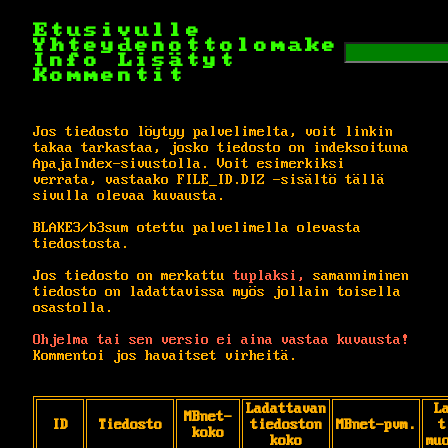
Etusivulle
Yhteydenottolomake
Info
Lisätyt
Kommentit
Jos tiedosto löytyy palvelimelta, voit linkin
takaa tarkastaa, josko tiedosto on indeksoituna
ApajaIndex-sivustolla. Voit esimerkiksi
verrata, vastaako FILE_ID.DIZ -sisältö tällä
sivulla olevaa kuvausta.
BLAKE3/b3sum otettu palvelimella olevasta
tiedostosta.
Jos tiedosto on merkattu
tuplaksi,
samanniminen
tiedosto on ladattavissa myös jollain toisella
osastolla.
Ohjelma tai sen versio ei aina vastaa kuvausta!
Kommentoi jos havaitset virheitä.
Ladattavan
L
MBnet-
ID
Tiedosto
tiedoston
MBnet-pvm.
t
koko
koko
mu