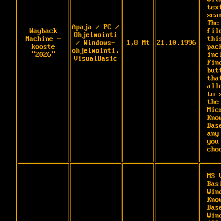
text
sear
The
Apaja / PC /
Wayback
fil
Ohjelmointi
Machine -
this
/ Windows-
1,8 Mt
21.10.1996
kooste
pack
ohjelmointi,
"2026"
inc
VisualBasic
Find
butt
that
all
to 
the 
Mic
Kno
Bas
any
you 
cho
MS 
Bas
Wind
Kno
Base
Win