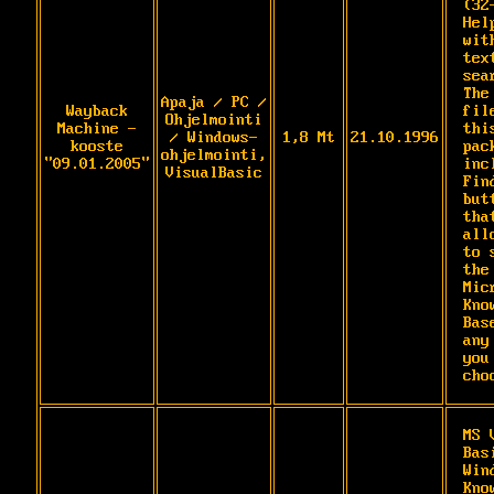
(32
Hel
wit
text
sear
The
Apaja / PC /
Wayback
fil
Ohjelmointi
Machine -
this
/ Windows-
1,8 Mt
21.10.1996
kooste
pack
ohjelmointi,
"09.01.2005"
inc
VisualBasic
Find
butt
that
all
to 
the 
Mic
Kno
Bas
any
you 
cho
MS 
Bas
Wind
Kno