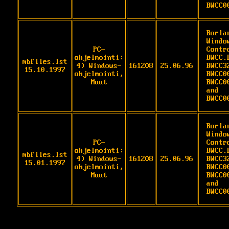
BWCC0
Borlan
Windo
PC-
Contr
ohjelmointi:
BWCC.D
mbfiles.lst
4) Windows-
161208
25.06.96
BWCC32
15.10.1997
ohjelmointi,
BWCC0
Muut
BWCC0
and 
BWCC0
Borlan
Windo
PC-
Contr
ohjelmointi:
BWCC.D
mbfiles.lst
4) Windows-
161208
25.06.96
BWCC32
15.01.1997
ohjelmointi,
BWCC0
Muut
BWCC0
and 
BWCC0