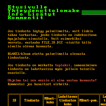
Etusivulle
Yhteydenottolomake
Info
Lisätyt
Kommentit
Jos tiedosto löytyy palvelimelta, voit linkin
takaa tarkastaa, josko tiedosto on indeksoituna
ApajaIndex-sivustolla. Voit esimerkiksi
verrata, vastaako FILE_ID.DIZ -sisältö tällä
sivulla olevaa kuvausta.
BLAKE3/b3sum otettu palvelimella olevasta
tiedostosta.
Jos tiedosto on merkattu
tuplaksi,
samanniminen
tiedosto on ladattavissa myös jollain toisella
osastolla.
Ohjelma tai sen versio ei aina vastaa kuvausta!
Kommentoi jos havaitset virheitä.
Ladattavan
L
MBnet-
ID
Tiedosto
tiedoston
MBnet-pvm.
t
koko
koko
mu