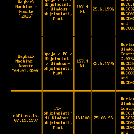
Wayback
Ohjelmointi
BWCC.D
Machine -
157,4
/ Windows-
25.6.1996
BWCC32
kooste
kt
ohjelmointi,
BWCC0
"2026"
Muut
BWCC0
and 
BWCC0
Borlan
Windo
Apaja / PC /
Contro
Wayback
Ohjelmointi
2.03B
Machine -
157,4
/ Windows-
25.6.1996
BWCC32
kooste
kt
ohjelmointi,
BWCC0
"09.01.2005"
Muut
BWCC0
and 
BWCC0
Borlan
Windo
PC-
Contr
ohjelmointi:
BWCC.D
mbfiles.lst
4) Windows-
161208
25.06.96
BWCC32
07.11.1997
ohjelmointi,
BWCC0
Muut
BWCC0
and 