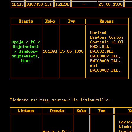
16483
BWCC450.ZIP
161208
-
25.06.1996
Osasto
Koko
Pvm
Kuvaus
Borland 
Windows Custom 
Apaja / PC /
Controls v2.03

Ohjelmointi
BWCC.DLL, 
/ Windows-
161208
25.06.1996
BWCC32.DLL, 
ohjelmointi,
BWCC0007.DLL,

Muut
BWCC0009.DLL, 
and 
BWCC000C.DLL.
Tiedosto esiintyy seuraavilla listauksilla:
Listaus
Osasto
Koko
Pvm
K
Borlan
Windo
Apaja / PC /
Contr