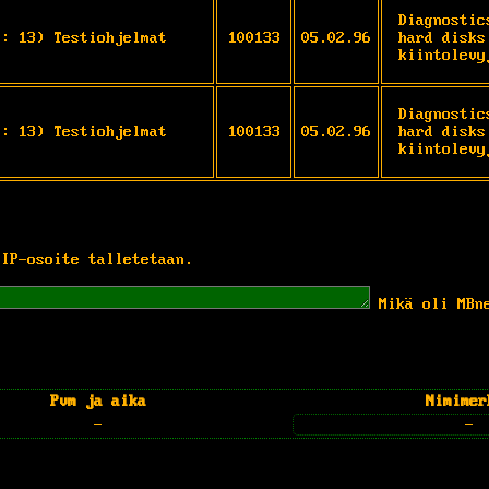
Diagnostic
S: 13) Testiohjelmat
100133
05.02.96
hard disks
kiintolevy
Diagnostic
S: 13) Testiohjelmat
100133
05.02.96
hard disks
kiintolevy
 IP-osoite talletetaan.
Mikä oli MBn
Pvm ja aika
Nimimer
-
-