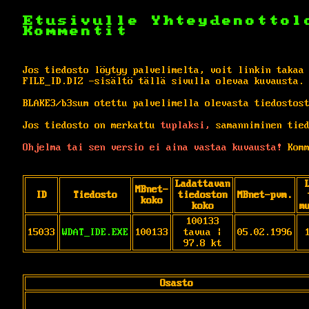
Etusivulle
Yhteydenottol
Kommentit
Jos tiedosto löytyy palvelimelta, voit linkin takaa
FILE_ID.DIZ -sisältö tällä sivulla olevaa kuvausta.
BLAKE3/b3sum otettu palvelimella olevasta tiedostos
Jos tiedosto on merkattu
tuplaksi,
samanniminen tied
Ohjelma tai sen versio ei aina vastaa kuvausta!
Komm
Ladattavan
MBnet-
ID
Tiedosto
tiedoston
MBnet-pvm.
koko
koko
m
100133
15033
WDAT_IDE.EXE
100133
tavua |
05.02.1996
97.8 kt
Osasto