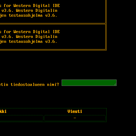
s for Western Digital IDE

 v3.6. Western Digitalin

jen testausohjelma v3.6.
s for Western Digital IDE

 v3.6. Western Digitalin

jen testausohjelma v3.6.
etin tiedostoalueen nimi?
kki
Viesti
-