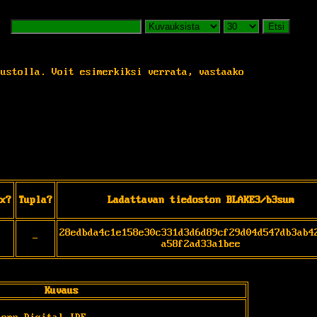
Etsi
vustolla. Voit esimerkiksi verrata, vastaako
x?
Tupla?
Ladattavan tiedoston BLAKE3/b3sum
28edbda4c1e158e30c331d3d6d89cf29d04d547db3ab4
-
a58f2ad33a1bee
Kuvaus