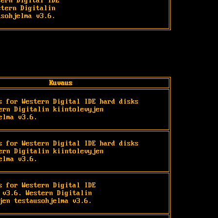
ern Digital IDE

tern Digitalin

usohjelma v3.6.
Kuvaus
s for Western Digital IDE hard disks 
ern Digitalin kiintolevyjen 
elma v3.6.
s for Western Digital IDE hard disks 
ern Digitalin kiintolevyjen 
elma v3.6.
s for Western Digital IDE

 v3.6. Western Digitalin

jen testausohjelma v3.6.