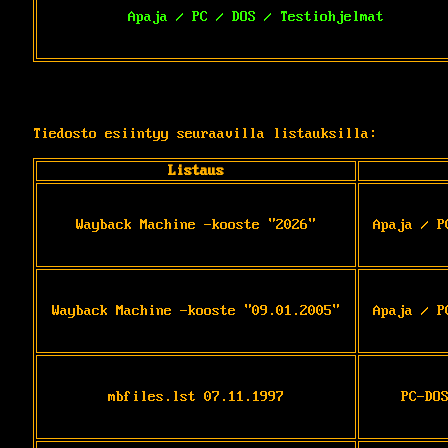
Apaja / PC / DOS / Testiohjelmat
Tiedosto esiintyy seuraavilla listauksilla:
Listaus
Wayback Machine -kooste "2026"
Apaja / P
Wayback Machine -kooste "09.01.2005"
Apaja / P
mbfiles.lst 07.11.1997
PC-DO