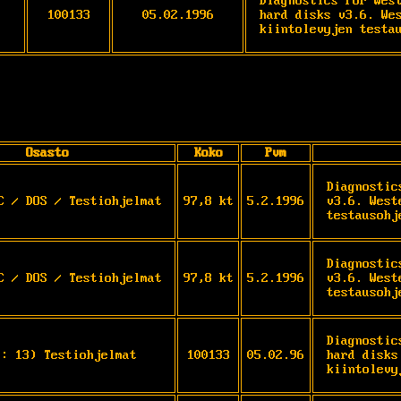
Diagnostics for West
100133
05.02.1996
hard disks v3.6. Wes
kiintolevyjen testa
Osasto
Koko
Pvm
Diagnostic
C / DOS / Testiohjelmat
97,8 kt
5.2.1996
v3.6. West
testausohj
Diagnostic
C / DOS / Testiohjelmat
97,8 kt
5.2.1996
v3.6. West
testausohj
Diagnostic
S: 13) Testiohjelmat
100133
05.02.96
hard disks
kiintolevy