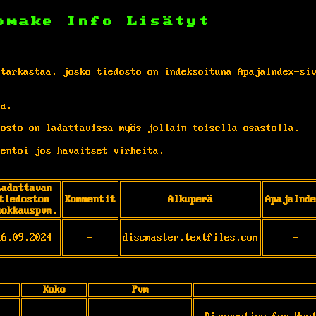
omake
Info
Lisätyt
 tarkastaa, josko tiedosto on indeksoituna ApajaIndex-si
ta.
osto on ladattavissa myös jollain toisella osastolla.
entoi jos havaitset virheitä.
Ladattavan
tiedoston
Kommentit
Alkuperä
ApajaInde
uokkauspvm.
16.09.2024
-
discmaster.textfiles.com
-
Koko
Pvm