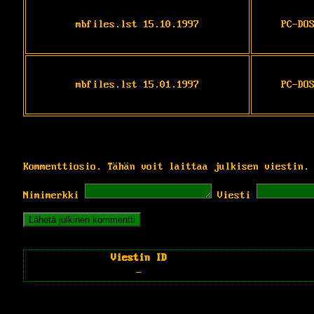
mbfiles.lst 15.10.1997
PC-DO
mbfiles.lst 15.01.1997
PC-DO
Kommenttiosio. Tähän voit laittaa julkisen viestin.
Nimimerkki
Viesti
Viestin ID
-