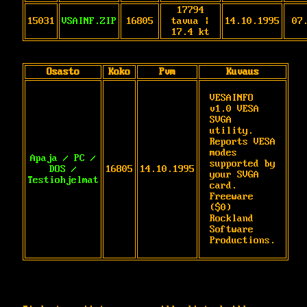
17794
15031
VSAINF.ZIP
16805
tavua |
14.10.1995
07
17.4 kt
Osasto
Koko
Pvm
Kuvaus
VESAINFO 
v1.0 VESA 
SVGA 
utility. 
Reports VESA

modes 
Apaja / PC /
supported by 
DOS /
16805
14.10.1995
your SVGA 
Testiohjelmat
card. 
Freeware

($0) 
Rockland 
Software 
Productions.