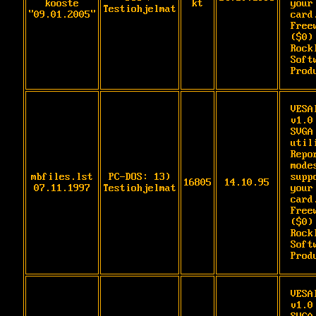
kooste
kt
your 
Testiohjelmat
"09.01.2005"
card.
Freew
($0) 
Rockl
Softw
Prod
VESAI
v1.0 
SVGA 
utili
Repo
modes
mbfiles.lst
PC-DOS: 13)
supp
16805
14.10.95
07.11.1997
Testiohjelmat
your 
card.
Freew
($0) 
Rockl
Softw
Prod
VESAI
v1.0 