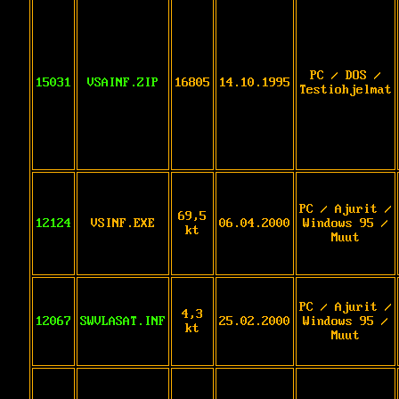
PC / DOS /
15031
VSAINF.ZIP
16805
14.10.1995
Testiohjelmat
PC / Ajurit /
69,5
12124
VSINF.EXE
06.04.2000
Windows 95 /
kt
Muut
PC / Ajurit /
4,3
12067
SWVLASAT.INF
25.02.2000
Windows 95 /
kt
Muut