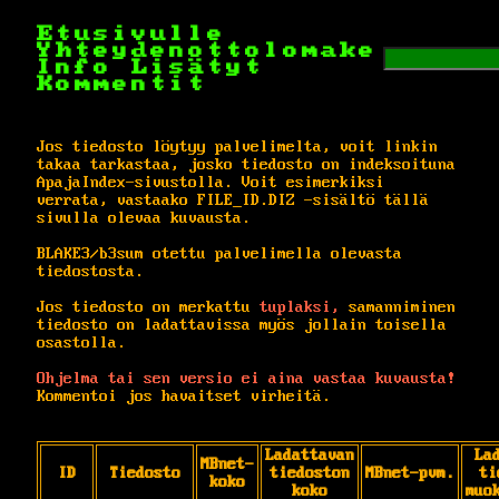
Etusivulle
Yhteydenottolomake
Info
Lisätyt
Kommentit
Jos tiedosto löytyy palvelimelta, voit linkin
takaa tarkastaa, josko tiedosto on indeksoituna
ApajaIndex-sivustolla. Voit esimerkiksi
verrata, vastaako FILE_ID.DIZ -sisältö tällä
sivulla olevaa kuvausta.
BLAKE3/b3sum otettu palvelimella olevasta
tiedostosta.
Jos tiedosto on merkattu
tuplaksi,
samanniminen
tiedosto on ladattavissa myös jollain toisella
osastolla.
Ohjelma tai sen versio ei aina vastaa kuvausta!
Kommentoi jos havaitset virheitä.
Ladattavan
La
MBnet-
ID
Tiedosto
tiedoston
MBnet-pvm.
ti
koko
koko
muo