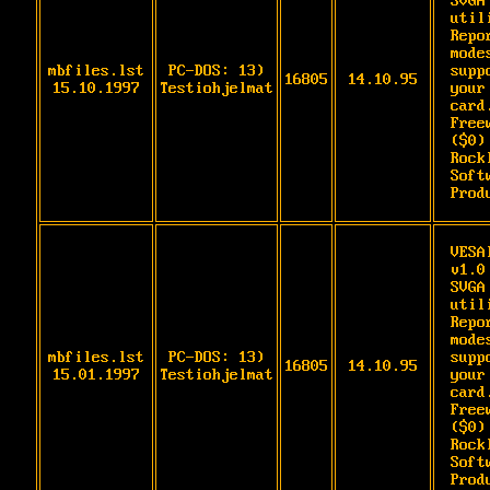
SVGA 
utili
Repo
modes
mbfiles.lst
PC-DOS: 13)
supp
16805
14.10.95
15.10.1997
Testiohjelmat
your 
card.
Freew
($0) 
Rockl
Softw
Prod
VESAI
v1.0 
SVGA 
utili
Repo
modes
mbfiles.lst
PC-DOS: 13)
supp
16805
14.10.95
15.01.1997
Testiohjelmat
your 
card.
Freew
($0) 
Rockl
Softw
Prod