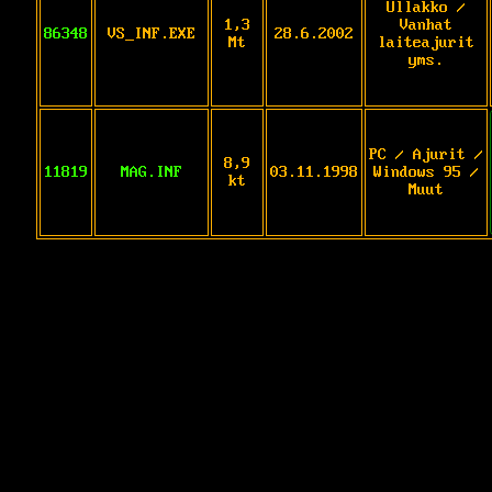
Ullakko /
1,3
Vanhat
86348
VS_INF.EXE
28.6.2002
Mt
laiteajurit
yms.
PC / Ajurit /
8,9
11819
MAG.INF
03.11.1998
Windows 95 /
kt
Muut