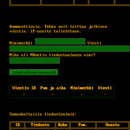
Kommenttiosio. Tähän voit laittaa julkisen
viestin. IP-osoite talletetaan.
Nimimerkki
Viesti
Mikä oli MBnetin tiedostoalueen nimi?
Viestin ID
Pvm ja aika
Nimimerkki
Viesti
-
-
-
-
Samankaltaisia tiedostonimiä:
ID
Tiedosto
Koko
Pvm.
Osasto