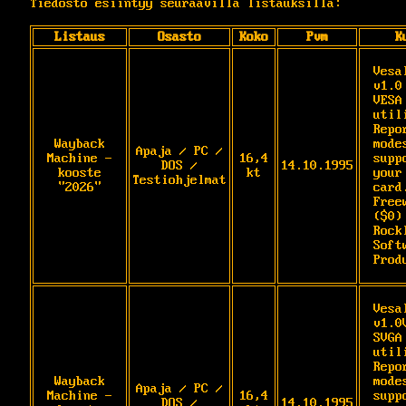
Tiedosto esiintyy seuraavilla listauksilla:
Listaus
Osasto
Koko
Pvm
K
VesaI
v1.0

VESA 
utili
Repo
Wayback
modes
Apaja / PC /
Machine -
16,4
supp
DOS /
14.10.1995
kooste
kt
your 
Testiohjelmat
"2026"
card.
Freew
($0) 
Rockl
Softw
Prod
VesaI
v1.0V
SVGA 
utili
Repo
Wayback
modes
Apaja / PC /
Machine -
16,4
supp
DOS /
14.10.1995