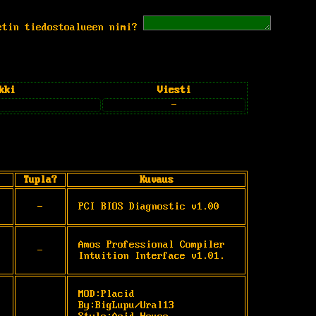
etin tiedostoalueen nimi?
kki
Viesti
-
Tupla?
Kuvaus
-
PCI BIOS Diagnostic v1.00
Amos Professional Compiler 
-
Intuition Interface v1.01.
MOD:Placid 
By:BigLupu/Ural13 