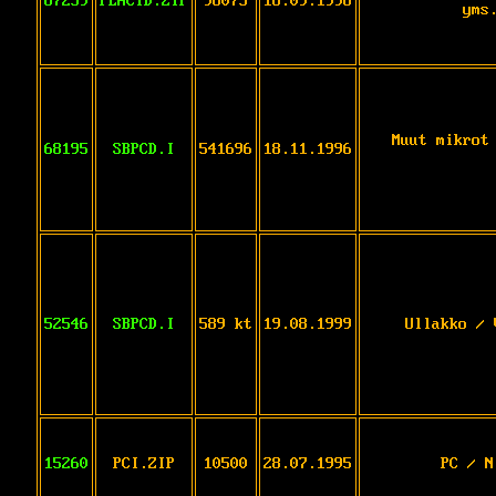
67259
PLACID.ZIP
98075
16.09.1996
yms
Muut mikrot
68195
SBPCD.I
541696
18.11.1996
52546
SBPCD.I
589 kt
19.08.1999
Ullakko / 
15260
PCI.ZIP
10500
28.07.1995
PC / N