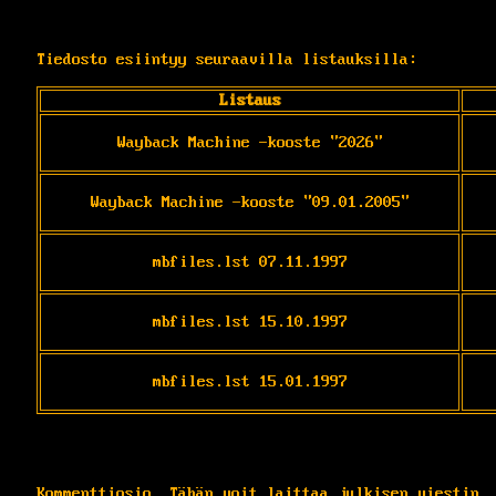
Tiedosto esiintyy seuraavilla listauksilla:
Listaus
Wayback Machine -kooste "2026"
Wayback Machine -kooste "09.01.2005"
mbfiles.lst 07.11.1997
mbfiles.lst 15.10.1997
mbfiles.lst 15.01.1997
Kommenttiosio. Tähän voit laittaa julkisen viestin.