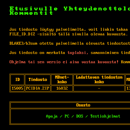
Etusivulle
Yhteydenottol
Kommentit
Jos tiedosto löytyy palvelimelta, voit linkin takaa
FILE_ID.DIZ -sisältö tällä sivulla olevaa kuvausta.
BLAKE3/b3sum otettu palvelimella olevasta tiedostos
Jos tiedosto on merkattu
tuplaksi,
samanniminen tied
Ohjelma tai sen versio ei aina vastaa kuvausta!
Komm
MBnet-
Ladattavan tiedoston
ID
Tiedosto
M
koko
koko
15005
PCIDIA.ZIP
16032
-
1
Osasto
Apaja / PC / DOS / Testiohjelmat