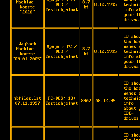
Machine -
8,7
DOS /
8.12.1995
technic
kooste
kt
Testiohjelmat
info ab
"2026"
your I
drives
ID show
the bra
Wayback
Apaja / PC /
names a
Machine -
8,7
DOS /
8.12.1995
technic
kooste
kt
Testiohjelmat
info ab
"09.01.2005"
your I
drives
ID show
the bra
names a
mbfiles.lst
PC-DOS: 13)
technic
8907
08.12.95
07.11.1997
Testiohjelmat
info

about y
IDE-
drives
ID show