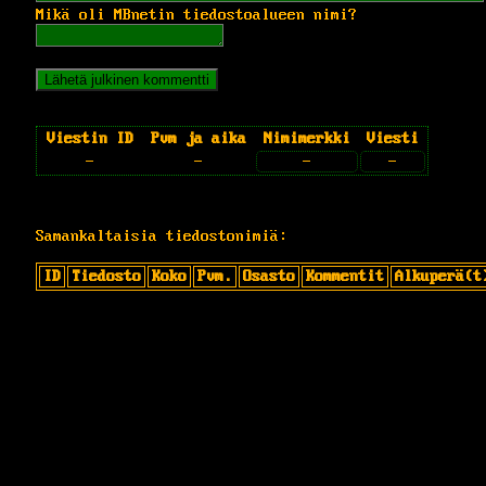
Mikä oli MBnetin tiedostoalueen nimi?
Viestin ID
Pvm ja aika
Nimimerkki
Viesti
-
-
-
-
Samankaltaisia tiedostonimiä:
ID
Tiedosto
Koko
Pvm.
Osasto
Kommentit
Alkuperä(t