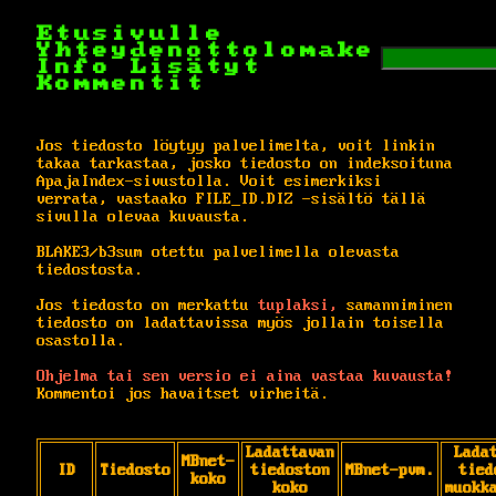
Etusivulle
Yhteydenottolomake
Info
Lisätyt
Kommentit
Jos tiedosto löytyy palvelimelta, voit linkin
takaa tarkastaa, josko tiedosto on indeksoituna
ApajaIndex-sivustolla. Voit esimerkiksi
verrata, vastaako FILE_ID.DIZ -sisältö tällä
sivulla olevaa kuvausta.
BLAKE3/b3sum otettu palvelimella olevasta
tiedostosta.
Jos tiedosto on merkattu
tuplaksi,
samanniminen
tiedosto on ladattavissa myös jollain toisella
osastolla.
Ohjelma tai sen versio ei aina vastaa kuvausta!
Kommentoi jos havaitset virheitä.
Ladattavan
Lada
MBnet-
ID
Tiedosto
tiedoston
MBnet-pvm.
tied
koko
koko
muokk