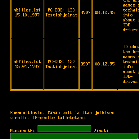
the bra
names a
mbfiles.lst
PC-DOS: 13)
technic
8907
08.12.95
15.10.1997
Testiohjelmat
info

about y
IDE-
drives
ID show
the bra
names a
mbfiles.lst
PC-DOS: 13)
technic
8907
08.12.95
15.01.1997
Testiohjelmat
info

about y
IDE-
drives
Kommenttiosio. Tähän voit laittaa julkisen
viestin. IP-osoite talletetaan.
Nimimerkki
Viesti