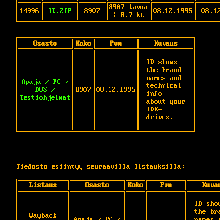
8907 tavua
14996
ID.ZIP
8907
08.12.1995
08.1
| 8.7 kt
Osasto
Koko
Pvm
Kuvaus
ID shows 
the brand 
names and 
Apaja / PC /
technical 
DOS /
8907
08.12.1995
info

Testiohjelmat
about your 
IDE-
drives.
Tiedosto esiintyy seuraavilla listauksilla:
Listaus
Osasto
Koko
Pvm
Kuva
ID show
the bra
Wayback
Apaja / PC /
names a