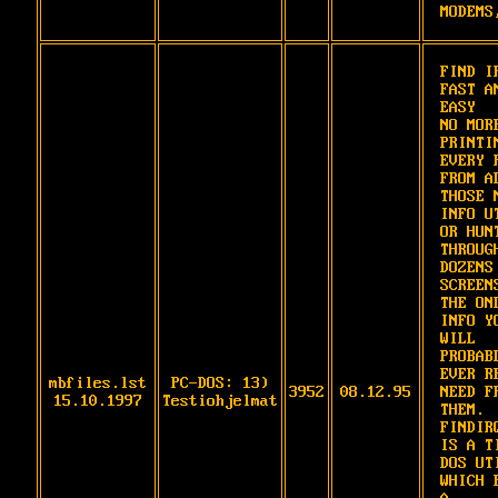
MODEMS
FIND IR
FAST AN
EASY

NO MORE
PRINTIN
EVERY R
FROM AL
THOSE M
INFO UT
OR HUNT
THROUGH
DOZENS 
SCREENS
THE ONL
INFO YO
WILL

PROBABL
EVER RE
mbfiles.lst
PC-DOS: 13)
3952
08.12.95
NEED FR
15.10.1997
Testiohjelmat
THEM.

FINDIRQ
IS A TI
DOS UTI
WHICH P