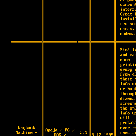
current
interru
Great f
install
new sou
cards, 
modems
Find Ir
and eas
more 
printin
every r
from al
those m
info ut
or hunt
through
dizens 
screens
the onl
info yo
will 
probabl
Wayback
ever re
Apaja / PC /
Machine -
3,9
need fr
DOS /
8.12.1995