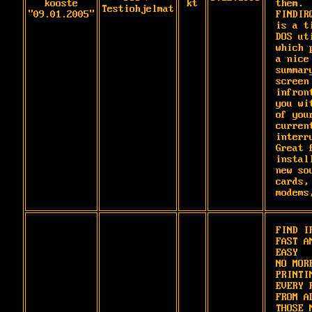
kooste
kt
them. 
Testiohjelmat
"09.01.2005"
FINDIRQ
is a ti
DOS uti
which p
a nice 
summary
screen 
infront
you wit
of your
current
interru
Great f
install
new sou
cards, 
modems
FIND IR
FAST AN
EASY

NO MORE
PRINTIN
EVERY R
FROM AL
THOSE M