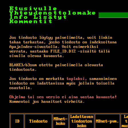
Etusivulle
Yhteydenottolomake
Info
Lisätyt
Kommentit
Jos tiedosto löytyy palvelimelta, voit linkin
takaa tarkastaa, josko tiedosto on indeksoituna
ApajaIndex-sivustolla. Voit esimerkiksi
verrata, vastaako FILE_ID.DIZ -sisältö tällä
sivulla olevaa kuvausta.
BLAKE3/b3sum otettu palvelimella olevasta
tiedostosta.
Jos tiedosto on merkattu
tuplaksi,
samanniminen
tiedosto on ladattavissa myös jollain toisella
osastolla.
Ohjelma tai sen versio ei aina vastaa kuvausta!
Kommentoi jos havaitset virheitä.
Ladattavan
L
MBnet-
ID
Tiedosto
tiedoston
MBnet-pvm.
t
koko
koko
mu