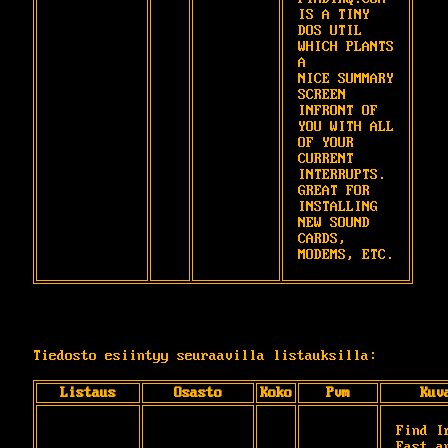
IS A TINY 
DOS UTIL 
WHICH PLANTS 
A

NICE SUMMARY 
SCREEN 
INFRONT OF 
YOU WITH ALL

OF YOUR 
CURRENT 
INTERRUPTS.  
GREAT FOR

INSTALLING 
NEW SOUND 
CARDS, 
MODEMS, ETC.
Tiedosto esiintyy seuraavilla listauksilla:
Listaus
Osasto
Koko
Pvm
Kuv
Find Ir
Fast an