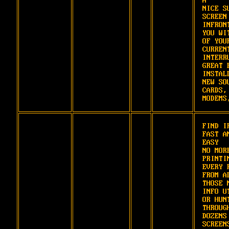
A

NICE SU
SCREEN 
INFRONT
YOU WIT
OF YOUR
CURRENT
INTERRU
GREAT F
INSTALL
NEW SOU
CARDS, 
MODEMS
FIND IR
FAST AN
EASY

NO MORE
PRINTIN
EVERY R
FROM AL
THOSE M
INFO UT
OR HUNT
THROUGH
DOZENS 
SCREENS