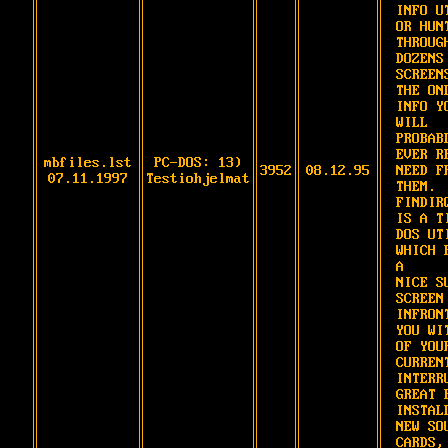
INFO UT
OR HUNT
THROUGH
DOZENS 
SCREENS
THE ONL
INFO YO
WILL

PROBABL
EVER RE
mbfiles.lst
PC-DOS: 13)
3952
08.12.95
NEED FR
07.11.1997
Testiohjelmat
THEM.

FINDIRQ
IS A TI
DOS UTI
WHICH P
A

NICE SU
SCREEN 
INFRONT
YOU WIT
OF YOUR
CURRENT
INTERRU
GREAT F
INSTALL
NEW SOU
CARDS, 