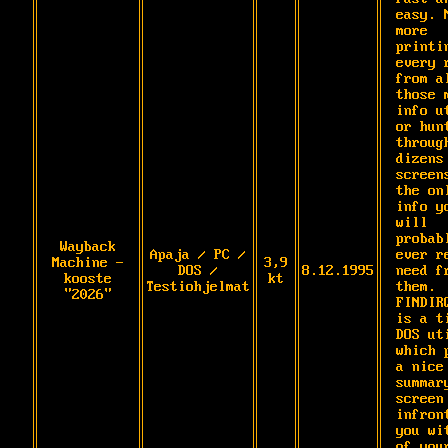
easy. N
more 
printin
every r
from al
those m
info ut
or hunt
through
dizens 
screens
the onl
info yo
will 
probabl
Wayback
Apaja / PC /
ever re
Machine -
3,9
DOS /
8.12.1995
need fr
kooste
kt
Testiohjelmat
them. 
"2026"
FINDIRQ
is a ti
DOS uti
which p
a nice 
summary
screen 
infront
you wit
of your