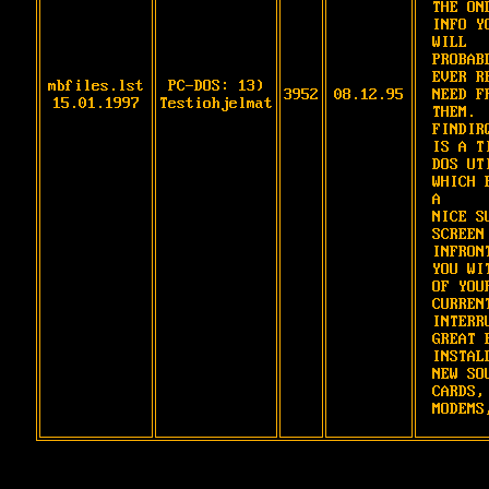
THE ONL
INFO YO
WILL

PROBABL
EVER RE
mbfiles.lst
PC-DOS: 13)
3952
08.12.95
NEED FR
15.01.1997
Testiohjelmat
THEM.

FINDIRQ
IS A TI
DOS UTI
WHICH P
A

NICE SU
SCREEN 
INFRONT
YOU WIT
OF YOUR
CURRENT
INTERRU
GREAT F
INSTALL
NEW SOU
CARDS, 
MODEMS