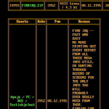
4433 tavua
14993
FINDIRQ.ZIP
3952
08.12.1995
2
| 4.3 kt
Osasto
Koko
Pvm
Kuvaus
FIND IRQ -- 
FAST AND 
EASY

NO MORE 
PRINTING OUT 
EVERY REPORT 
FROM ALL

THOSE MEGA 
INFO UTILS, 
OR HUNTING 
THROUGH

DOZENS OF 
SCREENS FOR 
THE ONLY 
INFO YOU 
WILL

PROBABLY 
Apaja / PC /
EVER REALLY 
DOS /
3952
08.12.1995
NEED FROM 
Testiohjelmat
THEM.

FINDIRQ.COM 