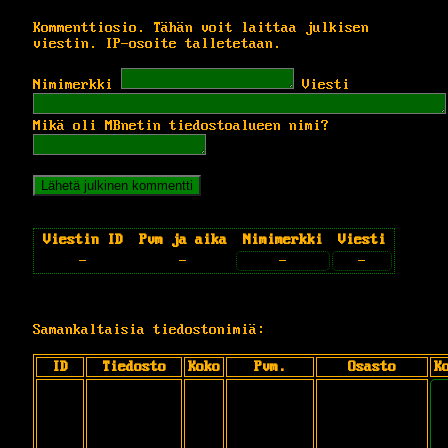
Kommenttiosio. Tähän voit laittaa julkisen
viestin. IP-osoite talletetaan.
Nimimerkki
Viesti
Mikä oli MBnetin tiedostoalueen nimi?
Viestin ID
Pvm ja aika
Nimimerkki
Viesti
-
-
-
-
Samankaltaisia tiedostonimiä:
ID
Tiedosto
Koko
Pvm.
Osasto
K