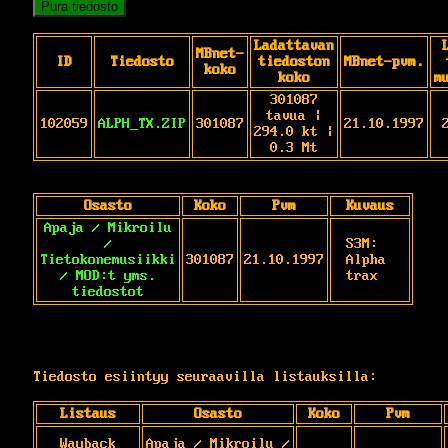
Pura tiedosto
Ladattavan
MBnet-
ID
Tiedosto
tiedoston
MBnet-pvm.
koko
koko
m
301087
tavua |
102059
ALPH_TX.ZIP
301087
21.10.1997
294.0 kt |
0.3 Mt
Osasto
Koko
Pvm
Kuvaus
Apaja / Mikroilu
/
S3M: 
Tietokonemusiikki
301087
21.10.1997
Alpha 
/ MOD:t yms.
trax
tiedostot
Tiedosto esiintyy seuraavilla listauksilla:
Listaus
Osasto
Koko
Pvm
Wayback
Apaja / Mikroilu /