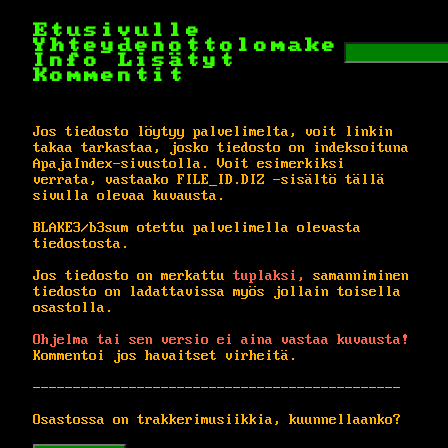
Etusivulle
Yhteydenottolomake
Info
Lisätyt
Kommentit
Jos tiedosto löytyy palvelimelta, voit linkin
takaa tarkastaa, josko tiedosto on indeksoituna
ApajaIndex-sivustolla. Voit esimerkiksi
verrata, vastaako FILE_ID.DIZ -sisältö tällä
sivulla olevaa kuvausta.
BLAKE3/b3sum otettu palvelimella olevasta
tiedostosta.
Jos tiedosto on merkattu
tuplaksi,
samanniminen
tiedosto on ladattavissa myös jollain toisella
osastolla.
Ohjelma tai sen versio ei aina vastaa kuvausta!
Kommentoi jos havaitset virheitä.
----------------------------------------------
Osastossa on trakkerimusiikkia, kuunnellaanko?