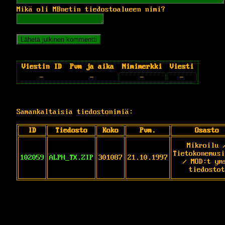
Mikä oli MBnetin tiedostoalueen nimi?
Viestin ID
Pvm ja aika
Nimimerkki
Viesti
-
-
-
-
Samankaltaisia tiedostonimiä:
ID
Tiedosto
Koko
Pvm.
Osasto
Mikroilu 
Tietokonemusi
102059
ALPH_TX.ZIP
301087
21.10.1997
/ MOD:t ym
tiedostot