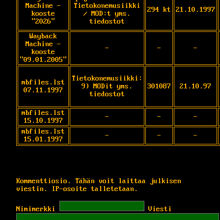
Machine -
Tietokonemusiikki
294 kt
21.10.1997
kooste
/ MOD:t yms.
"2026"
tiedostot
Wayback
Machine -
-
-
-
kooste
"09.01.2005"
Tietokonemusiikki:
mbfiles.lst
9) MODit yms.
301087
21.10.97
07.11.1997
tiedostot
mbfiles.lst
-
-
-
15.10.1997
mbfiles.lst
-
-
-
15.01.1997
Kommenttiosio. Tähän voit laittaa julkisen
viestin. IP-osoite talletetaan.
Nimimerkki
Viesti