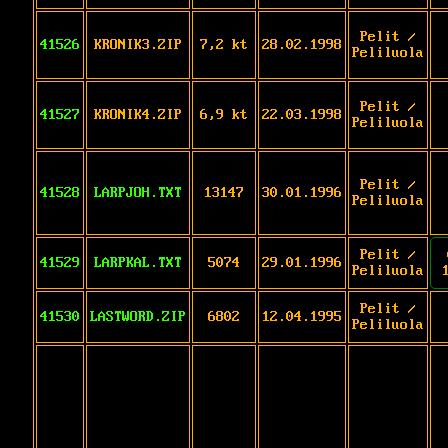
Pelit /
41526
KRONIK3.ZIP
7,2 kt
28.02.1998
Peliluola
Pelit /
41527
KRONIK4.ZIP
6,9 kt
22.03.1998
Peliluola
Pelit /
41528
LARPJOH.TXT
13147
30.01.1996
Peliluola
Pelit /
41529
LARPKAL.TXT
5074
29.01.1996
Peliluola
Pelit /
41530
LASTWORD.ZIP
6802
12.04.1995
Peliluola