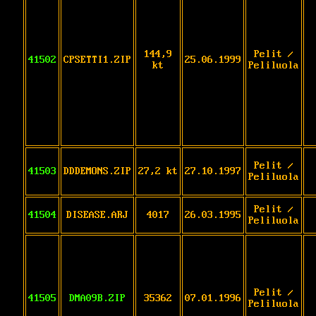
144,9
Pelit /
41502
CPSETTI1.ZIP
25.06.1999
kt
Peliluola
Pelit /
41503
DDDEMONS.ZIP
27,2 kt
27.10.1997
Peliluola
Pelit /
41504
DISEASE.ARJ
4017
26.03.1995
Peliluola
Pelit /
41505
DMA09B.ZIP
35362
07.01.1996
Peliluola