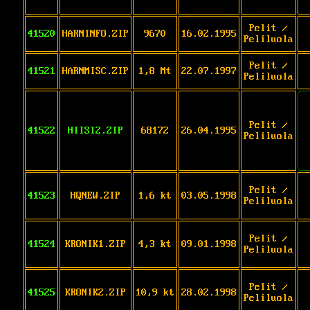
Pelit /
41520
HARNINFO.ZIP
9670
16.02.1995
Peliluola
Pelit /
41521
HARNMISC.ZIP
1,8 Mt
22.07.1997
Peliluola
Pelit /
41522
HIISI2.ZIP
68172
26.04.1995
Peliluola
Pelit /
41523
HQNEW.ZIP
1,6 kt
03.05.1998
Peliluola
Pelit /
41524
KRONIK1.ZIP
4,3 kt
09.01.1998
Peliluola
Pelit /
41525
KRONIK2.ZIP
10,9 kt
28.02.1998
Peliluola