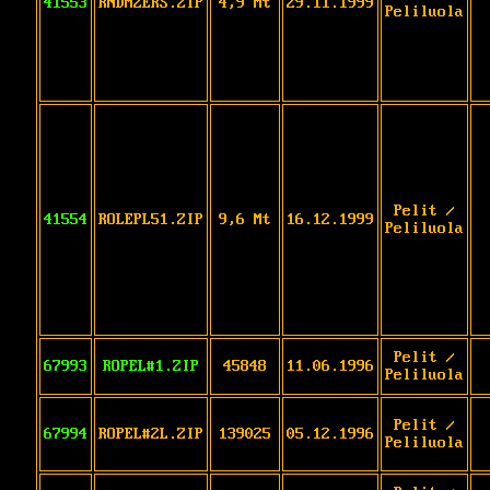
41553
RNDMZERS.ZIP
4,9 Mt
29.11.1999
Peliluola
Pelit /
41554
ROLEPL51.ZIP
9,6 Mt
16.12.1999
Peliluola
Pelit /
67993
ROPEL#1.ZIP
45848
11.06.1996
Peliluola
Pelit /
67994
ROPEL#2L.ZIP
139025
05.12.1996
Peliluola