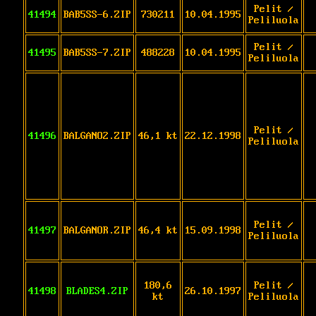
Pelit /
41494
BAB5SS-6.ZIP
730211
10.04.1995
Peliluola
Pelit /
41495
BAB5SS-7.ZIP
488228
10.04.1995
Peliluola
Pelit /
41496
BALGANO2.ZIP
46,1 kt
22.12.1998
Peliluola
Pelit /
41497
BALGANOR.ZIP
46,4 kt
15.09.1998
Peliluola
180,6
Pelit /
41498
BLADES4.ZIP
26.10.1997
kt
Peliluola