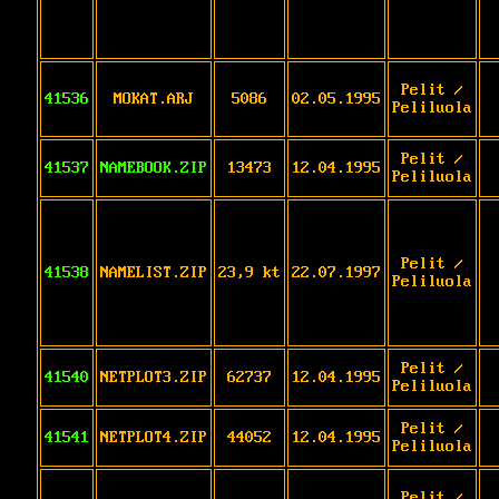
Pelit /
41536
MOKAT.ARJ
5086
02.05.1995
Peliluola
Pelit /
41537
NAMEBOOK.ZIP
13473
12.04.1995
Peliluola
Pelit /
41538
NAMELIST.ZIP
23,9 kt
22.07.1997
Peliluola
Pelit /
41540
NETPLOT3.ZIP
62737
12.04.1995
Peliluola
Pelit /
41541
NETPLOT4.ZIP
44052
12.04.1995
Peliluola
Pelit /