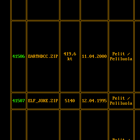
419,6
Pelit /
41506
EARTHDCC.ZIP
11.04.2000
kt
Peliluola
Pelit /
41507
ELF_JOKE.ZIP
5140
12.04.1995
Peliluola