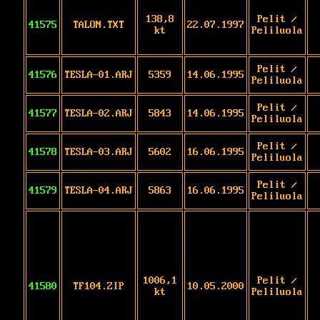
138,8
Pelit /
41575
TALON.TXT
22.07.1997
kt
Peliluola
Pelit /
41576
TESLA-01.ARJ
5359
14.06.1995
Peliluola
Pelit /
41577
TESLA-02.ARJ
5843
14.06.1995
Peliluola
Pelit /
41578
TESLA-03.ARJ
5602
16.06.1995
Peliluola
Pelit /
41579
TESLA-04.ARJ
5863
16.06.1995
Peliluola
1006,1
Pelit /
41580
TF104.ZIP
10.05.2000
kt
Peliluola