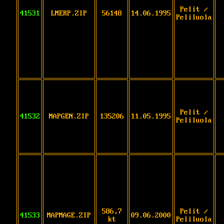
Pelit /
41531
LMERP.ZIP
56148
14.06.1995
Peliluola
Pelit /
41532
MAPGEN.ZIP
135206
11.05.1995
Peliluola
586,7
Pelit /
41533
MAPMAGE.ZIP
09.06.2000
kt
Peliluola