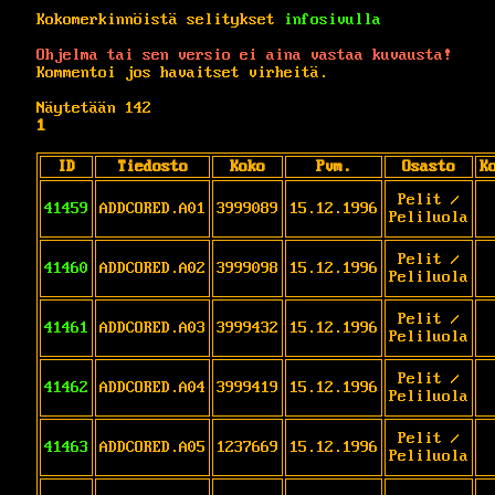
Kokomerkinnöistä selitykset
infosivulla
Ohjelma tai sen versio ei aina vastaa kuvausta!
Kommentoi jos havaitset virheitä.
Näytetään 142
1
ID
Tiedosto
Koko
Pvm.
Osasto
K
Pelit /
41459
ADDCORED.A01
3999089
15.12.1996
Peliluola
Pelit /
41460
ADDCORED.A02
3999098
15.12.1996
Peliluola
Pelit /
41461
ADDCORED.A03
3999432
15.12.1996
Peliluola
Pelit /
41462
ADDCORED.A04
3999419
15.12.1996
Peliluola
Pelit /
41463
ADDCORED.A05
1237669
15.12.1996
Peliluola