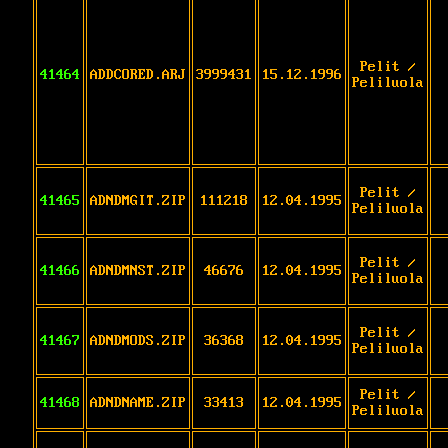
Pelit /
41464
ADDCORED.ARJ
3999431
15.12.1996
Peliluola
Pelit /
41465
ADNDMGIT.ZIP
111218
12.04.1995
Peliluola
Pelit /
41466
ADNDMNST.ZIP
46676
12.04.1995
Peliluola
Pelit /
41467
ADNDMODS.ZIP
36368
12.04.1995
Peliluola
Pelit /
41468
ADNDNAME.ZIP
33413
12.04.1995
Peliluola