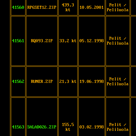
439,3
Pelit /
41560
RPGSET12.ZIP
10.05.2001
kt
Peliluola
Pelit /
41561
RQ093.ZIP
33,2 kt
05.12.1998
Peliluola
Pelit /
41562
RUNER.ZIP
21,3 kt
19.06.1998
Peliluola
155,5
Pelit /
41563
SALAD026.ZIP
03.02.1998
kt
Peliluola