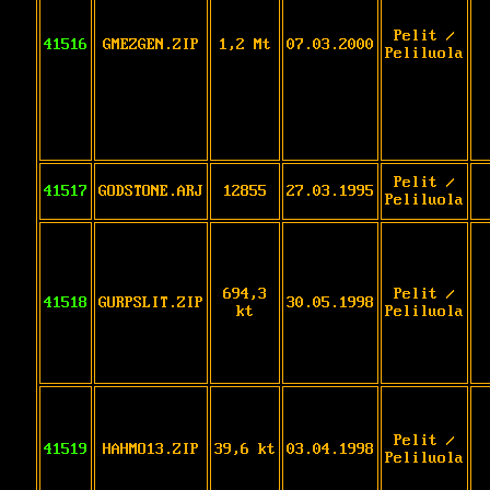
Pelit /
41516
GMEZGEN.ZIP
1,2 Mt
07.03.2000
Peliluola
Pelit /
41517
GODSTONE.ARJ
12855
27.03.1995
Peliluola
694,3
Pelit /
41518
GURPSLIT.ZIP
30.05.1998
kt
Peliluola
Pelit /
41519
HAHMO13.ZIP
39,6 kt
03.04.1998
Peliluola