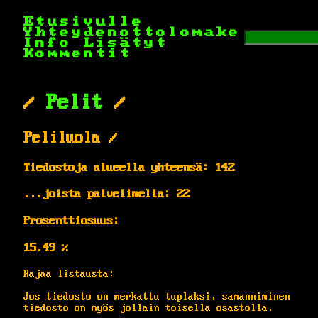
Etusivulle
Yhteydenottolomake
Info
Lisätyt
Kommentit
/
Pelit
/
Peliluola /
Tiedostoja alueella yhteensä: 142
...joista palvelimella: 22
Prosenttiosuus:
15.49 %
Rajaa listausta:
Jos tiedosto on merkattu tuplaksi, samanniminen
tiedosto on myös jollain toisella osastolla.