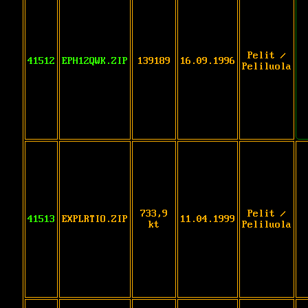
Pelit /
41512
EPH12QWK.ZIP
139189
16.09.1996
Peliluola
733,9
Pelit /
41513
EXPLRTIO.ZIP
11.04.1999
kt
Peliluola