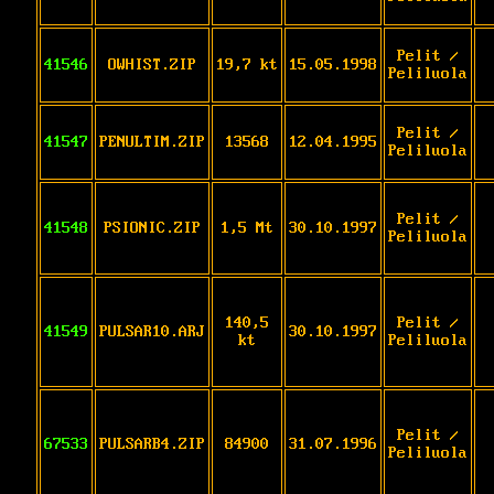
Pelit /
41546
OWHIST.ZIP
19,7 kt
15.05.1998
Peliluola
Pelit /
41547
PENULTIM.ZIP
13568
12.04.1995
Peliluola
Pelit /
41548
PSIONIC.ZIP
1,5 Mt
30.10.1997
Peliluola
140,5
Pelit /
41549
PULSAR10.ARJ
30.10.1997
kt
Peliluola
Pelit /
67533
PULSARB4.ZIP
84900
31.07.1996
Peliluola