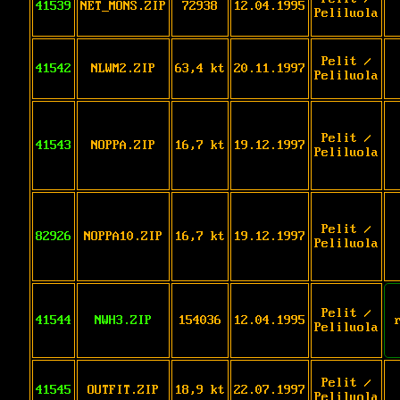
41539
NET_MONS.ZIP
72938
12.04.1995
Peliluola
Pelit /
41542
NLWM2.ZIP
63,4 kt
20.11.1997
Peliluola
Pelit /
41543
NOPPA.ZIP
16,7 kt
19.12.1997
Peliluola
Pelit /
82926
NOPPA10.ZIP
16,7 kt
19.12.1997
Peliluola
Pelit /
41544
NWH3.ZIP
154036
12.04.1995
Peliluola
Pelit /
41545
OUTFIT.ZIP
18,9 kt
22.07.1997
Peliluola