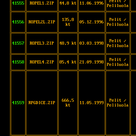
Pelit /
41555
ROPEL1.ZIP
44,8 kt
11.06.1996
Peliluola
135,8
Pelit /
41556
ROPEL2L.ZIP
05.12.1996
kt
Peliluola
Pelit /
41557
ROPEL3.ZIP
48,9 kt
03.03.1998
Peliluola
Pelit /
41558
ROPEL4.ZIP
85,4 kt
21.09.1998
Peliluola
666,5
Pelit /
41559
RPGDICE.ZIP
11.05.1999
kt
Peliluola