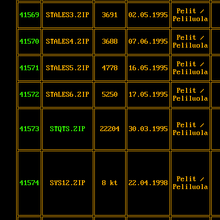
Pelit /
41569
STALES3.ZIP
3691
02.05.1995
Peliluola
Pelit /
41570
STALES4.ZIP
3688
07.06.1995
Peliluola
Pelit /
41571
STALES5.ZIP
4778
16.05.1995
Peliluola
Pelit /
41572
STALES6.ZIP
5250
17.05.1995
Peliluola
Pelit /
41573
STQTS.ZIP
22204
30.03.1995
Peliluola
Pelit /
41574
SYS12.ZIP
8 kt
22.04.1998
Peliluola