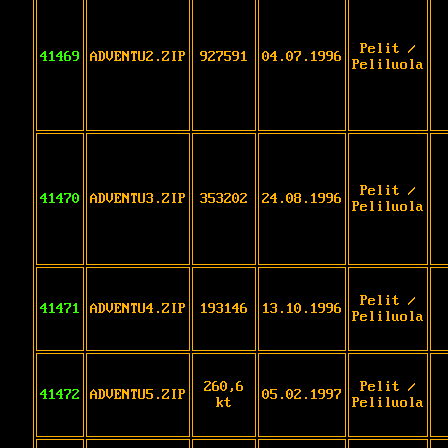
Pelit /
41469
ADVENTU2.ZIP
927591
04.07.1996
Peliluola
Pelit /
41470
ADVENTU3.ZIP
353202
24.08.1996
Peliluola
Pelit /
41471
ADVENTU4.ZIP
193146
13.10.1996
Peliluola
260,6
Pelit /
41472
ADVENTU5.ZIP
05.02.1997
kt
Peliluola