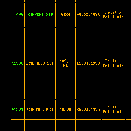
Pelit /
41499
BOFFERI.ZIP
6188
09.02.1996
Peliluola
409,1
Pelit /
41500
BYAKHE30.ZIP
11.04.1999
kt
Peliluola
Pelit /
41501
CHRONOL.ARJ
10200
26.03.1995
Peliluola