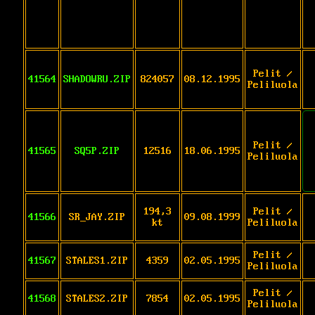
Pelit /
41564
SHADOWRU.ZIP
824057
08.12.1995
Peliluola
Pelit /
41565
SQ5P.ZIP
12516
18.06.1995
Peliluola
194,3
Pelit /
41566
SR_JAY.ZIP
09.08.1999
kt
Peliluola
Pelit /
41567
STALES1.ZIP
4359
02.05.1995
Peliluola
Pelit /
41568
STALES2.ZIP
7854
02.05.1995
Peliluola